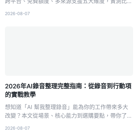
跨平台、免費額度、多來源支援五大維度，實測比較
Tinrec（秒聽錄音）與Otter.ai，告訴你誰才是中文
2026-08-07
使用者的最佳會議整理助手。附避坑指南與選購建
議，幫你省下大把時間。
2026年AI錄音整理完整指南：從錄音到行動項
的實戰教學
想知道「AI 幫我整理錄音」能為你的工作帶來多大
改變？本文從場景、核心能力到選購要點，帶你了解
錄音轉文字後的行動項整理秘訣，並以 Tinrec 為例
2026-08-07
示範如何將音檔變為可用的知識資料。