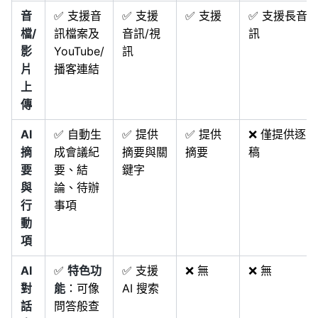
音
✅ 支援音
✅ 支援
✅ 支援
✅ 支援長音
檔/
訊檔案及
音訊/視
訊
影
YouTube/
訊
片
播客連結
上
傳
AI
✅ 自動生
✅ 提供
✅ 提供
❌ 僅提供逐字
摘
成會議紀
摘要與關
摘要
稿
要
要、結
鍵字
與
論、待辦
行
事項
動
項
AI
✅
特色功
✅ 支援
❌ 無
❌ 無
對
能
：可像
AI 搜索
話
問答般查