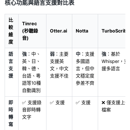
核心功能與語言支援對比表
比
Tinrec
較
(秒聽錄
Otter.ai
Notta
TurboScribe
維
音)
度
語
強
：中、
弱
：主要
中
：支援
強
：基於
言
英、日、
支援英
多國語
Whisper，支
支
韓、德、
文，中文
言，但中
援多語言
援
台語、粵
支援不佳
文穩定度
語等10種
參差不齊
自動識別
即
✅ 支援錄
✅ 支援
✅ 支援
❌ 僅支援上傳
時
音即時轉
檔案
轉
文字
寫