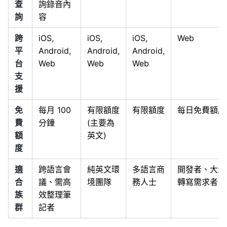
查
詢錄音內
詢
容
跨
iOS,
iOS,
iOS,
Web
平
Android,
Android,
Android,
台
Web
Web
Web
支
援
免
每月 100
有限額度
有限額度
每日免費額度
費
分鐘
(主要為
額
英文)
度
適
跨語言會
純英文環
多語言商
開發者、大量
合
議、需高
境團隊
務人士
轉寫需求者
族
效整理筆
群
記者