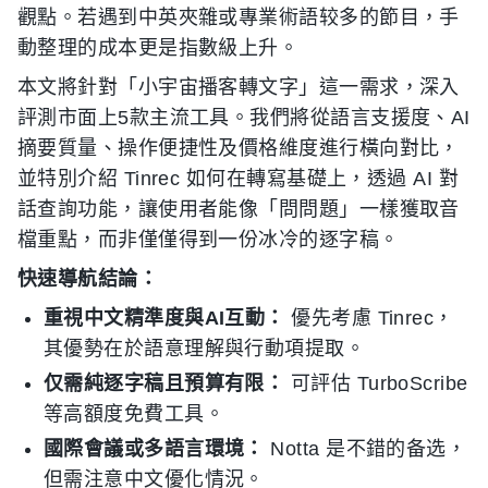
觀點。若遇到中英夾雜或專業術語较多的節目，手
動整理的成本更是指數級上升。
本文將針對「小宇宙播客轉文字」這一需求，深入
評測市面上5款主流工具。我們將從語言支援度、AI
摘要質量、操作便捷性及價格維度進行橫向對比，
並特別介紹 Tinrec 如何在轉寫基礎上，透過 AI 對
話查詢功能，讓使用者能像「問問題」一樣獲取音
檔重點，而非僅僅得到一份冰冷的逐字稿。
快速導航結論：
重視中文精準度與AI互動：
優先考慮 Tinrec，
其優勢在於語意理解與行動項提取。
仅需純逐字稿且預算有限：
可評估 TurboScribe
等高額度免費工具。
國際會議或多語言環境：
Notta 是不錯的备选，
但需注意中文優化情況。