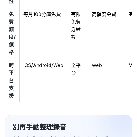
性
免
每月100分鐘免費
有限
高額度免費
有
費
免費
額
分鐘
度/
數
價
格
跨
iOS/Android/Web
全平
Web
We
平
台
台
支
援
別再手動整理錄音