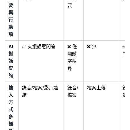
要
要
與
行
動
項
AI
✅ 支援語意問答
❌ 僅
❌ 無
✅ 
對
關鍵
問
話
字搜
查
尋
詢
輸
錄音/檔案/影片連
錄音/
檔案上傳
錄
入
結
檔案
步
方
式
多
樣