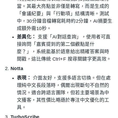
當。其最大亮點並非僅是轉寫，而是生成的
「會議紀要」與「行動項」結構清晰。測試
中，30分鐘音檔轉寫耗時約2分鐘，AI摘要生
成額外需10秒。
差異化：
支援「AI對話查詢」，使用者可直
接詢問「嘉賓提到的第二個觀點是什
麼？」，系統能基於語意給出精確答案與時
間戳，這比傳統 Ctrl+F 搜尋關鍵字更高效。
Notta
表現：
介面友好，支援多語言切換。但在處
理純中文長段落時，偶爾出現斷句不自然的
情況。適合跨語言團隊，但若主要場景為中
文播客，其性價比略遜於專注中文優化的工
具。
TurboScribe