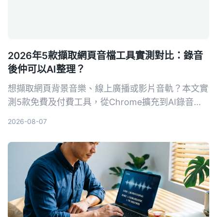
2026年5款擷取網頁音檔工具實測對比：錄音
後仲可以AI整理？
想擷取網頁背景音樂、線上廣播或影片音軌？本文實
測5款免費及付費工具，從Chrome擴充到AI錄音助
手，幫你將網頁音檔輕鬆儲存成MP3，仲可以用AI轉
2026-08-07
文字、做摘要，打工仔必睇。