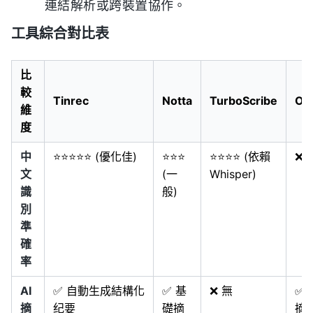
連結解析或跨裝置協作。
工具綜合對比表
比
較
Tinrec
Notta
TurboScribe
Ott
維
度
中
⭐⭐⭐⭐⭐ (優化佳)
⭐⭐⭐
⭐⭐⭐⭐ (依賴
❌ 
文
(一
Whisper)
識
般)
別
準
確
率
AI
✅ 自動生成結構化
✅ 基
❌ 無
✅ 
摘
纪要
礎摘
摘