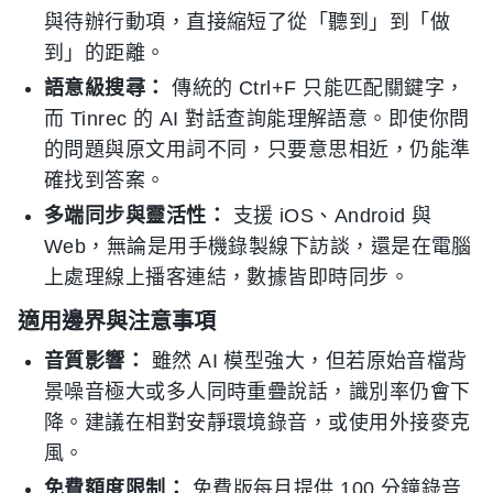
與待辦行動項，直接縮短了從「聽到」到「做
到」的距離。
語意級搜尋：
傳統的 Ctrl+F 只能匹配關鍵字，
而 Tinrec 的 AI 對話查詢能理解語意。即使你問
的問題與原文用詞不同，只要意思相近，仍能準
確找到答案。
多端同步與靈活性：
支援 iOS、Android 與
Web，無論是用手機錄製線下訪談，還是在電腦
上處理線上播客連結，數據皆即時同步。
適用邊界與注意事項
音質影響：
雖然 AI 模型強大，但若原始音檔背
景噪音極大或多人同時重疊說話，識別率仍會下
降。建議在相對安靜環境錄音，或使用外接麥克
風。
免費額度限制：
免費版每月提供 100 分鐘錄音