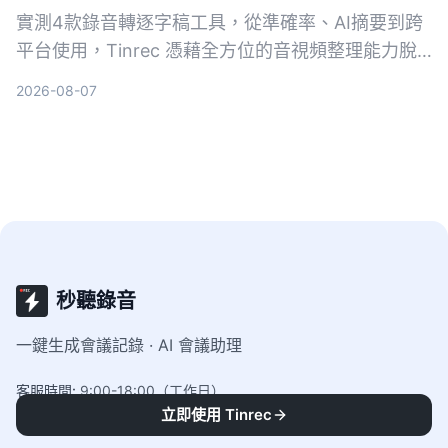
實測4款錄音轉逐字稿工具，從準確率、AI摘要到跨
平台使用，Tinrec 憑藉全方位的音視頻整理能力脫
穎而出，免費版即可體驗。
2026-08-07
秒聽錄音
一鍵生成會議記錄 · AI 會議助理
客服時間
:
9:00-18:00（工作日）
立即使用 Tinrec
聯繫郵箱
:
official@tinrec.com