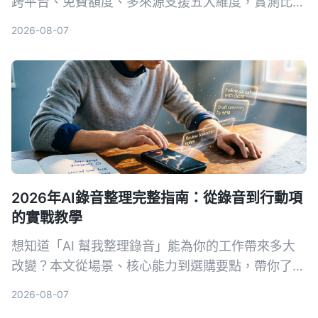
跨平台、免費額度、多來源支援五大維度，實測比較
Tinrec（秒聽錄音）與Otter.ai，告訴你誰才是中文
2026-08-07
使用者的最佳會議整理助手。附避坑指南與選購建
議，幫你省下大把時間。
2026年AI錄音整理完整指南：從錄音到行動項
的實戰教學
想知道「AI 幫我整理錄音」能為你的工作帶來多大
改變？本文從場景、核心能力到選購要點，帶你了解
錄音轉文字後的行動項整理秘訣，並以 Tinrec 為例
2026-08-07
示範如何將音檔變為可用的知識資料。