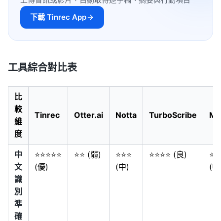
下載 Tinrec App
工具綜合對比表
比
較
Tinrec
Otter.ai
Notta
TurboScribe
My
維
度
中
⭐⭐⭐⭐⭐
⭐⭐ (弱)
⭐⭐⭐
⭐⭐⭐⭐ (良)
⭐⭐
文
(優)
(中)
(中
識
別
準
確