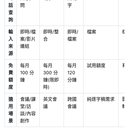
話
問
字
查
詢
輸
即時/檔
即時/整
即時/
檔案
檔
入
案/影片
合
檔案
來
連結
源
免
每月
每月
每月
試用額度
有
費
100 分
300 分
120
額
鐘
鐘(限即
分鐘
度
時)
適
會議/課
英文會
跨國
純逐字稿需求
影
用
堂/訪
議
會議
輯
場
談/內容
景
創作