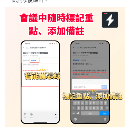
認無誤後匯出。