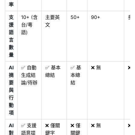
率
支
10+ (含
主要英
50+
90+
多
援
台/粵
文
語
語)
言
數
量
AI
✅ 自動
✅ 基本
✅ 基
❌ 無
❌ 
摘
生成結
總結
本總
要
論/待辦
結
與
行
動
項
AI
✅ 支援
❌ 僅關
❌ 僅
❌ 無
❌ 
對
語意提
鍵字
關鍵