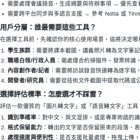
需要處理會議錄音、生成摘要與待辦事項 → 優先查看 T
需要跨平台同步與多語言支援 → 參考 Notta 或 Tinr
用戶分層：誰最需要這些工具？
在選擇工具前，先確認你的核心使用場景，這將決定哪
學生族群
：需要將課本截圖、講義照片轉為文字筆
職場白领/行政人員
：需處理合約掃描件、發票辨識
內容創作者/記者
：需要將訪談錄音快速轉為逐字稿
開發者/研究員
：需要從技術文件截圖中提取代碼或
選擇評估標準：怎麼選才不踩雷？
評估一款優質的「圖片轉文字」或「語音轉文字」工具，
識別準確率
：對中文、英文混排，或是專業術語的
格式保留能力
：轉出的文字是否保留原來的段落、
處理速度與便利性
：是否支援批量處理、拖曳上傳