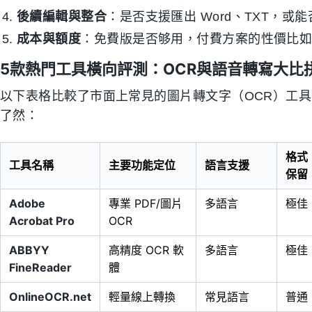
後續編輯與整合
：是否支援匯出 Word、TXT，
成本與額度
：免費版是否够用，付費方案的性價比
5款熱門工具橫向評測：OCR與語音轉寫大比
以下表格比較了市面上常見的圖片轉文字（OCR）工具，
了然：
格式
工具名稱
主要功能定位
語言支援
保留
Adobe
專業 PDF/圖片
多語言
極佳
Acrobat Pro
OCR
ABBYY
高精度 OCR 軟
多語言
極佳
FineReader
體
OnlineOCR.net
輕量線上轉換
常見語言
普通