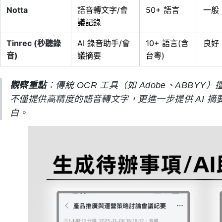
Notta
語音轉文字/會
50+ 語言
一般
議記錄
Tinrec (秒聽錄
AI 錄音助手/會
10+ 語言(含
良好
音)
議摘要
台粵)
觀察重點
：傳統 OCR 工具（如 Adobe、ABBYY
不僅提供高精度的語音轉文字，更進一步提供 AI 
白。