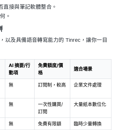
或能否直接與筆記軟體整合。
如何。
拼
以及具備語音轉寫能力的 Tinrec，讓你一目
AI 摘要/行
免費額度/價
適合場景
動項
格
無
訂閱制，較高
企業文件處理
無
一次性購買/
大量紙本數位化
訂閱
無
免費有限額
臨時少量轉換