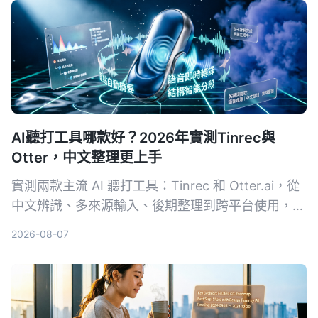
合職場需求的 AI 錄音轉文字工具。
AI聽打工具哪款好？2026年實測Tinrec與
Otter，中文整理更上手
實測兩款主流 AI 聽打工具：Tinrec 和 Otter.ai，從
中文辨識、多來源輸入、後期整理到跨平台使用，五
個維度深度比較，告訴你為什麼中文使用者更適合
2026-08-07
Tinrec。