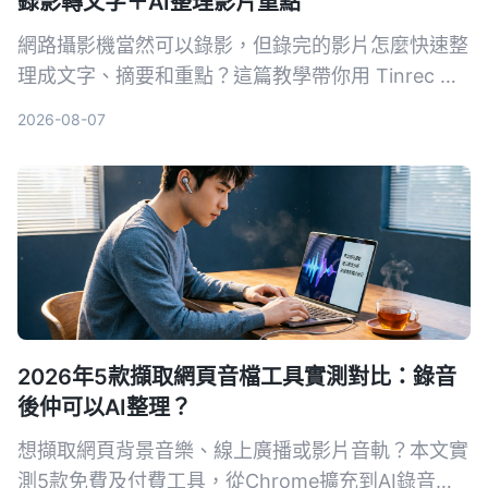
錄影轉文字＋AI整理影片重點
網路攝影機當然可以錄影，但錄完的影片怎麼快速整
理成文字、摘要和重點？這篇教學帶你用 Tinrec 把
錄影畫面變成可搜尋、可整理的知識資料，內含完整
2026-08-07
步驟與常見問答。
2026年5款擷取網頁音檔工具實測對比：錄音
後仲可以AI整理？
想擷取網頁背景音樂、線上廣播或影片音軌？本文實
測5款免費及付費工具，從Chrome擴充到AI錄音助