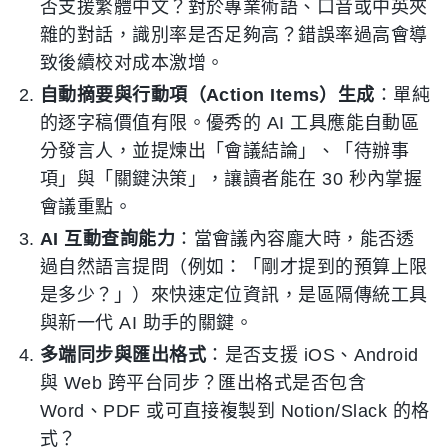
否支援繁體中文？對於專業術語、口音或中英夾
雜的對話，識別率是否足夠高？錯誤率過高會導
致後續校对成本激增。
自動摘要與行動項（Action Items）生成
：單純
的逐字稿價值有限。優秀的 AI 工具應能自動區
分發言人，並提煉出「會議結論」、「待辦事
項」與「關鍵決策」，讓讀者能在 30 秒內掌握
會議重點。
AI 互動查詢能力
：當會議內容龐大時，能否透
過自然語言提問（例如：「剛才提到的預算上限
是多少？」）來快速定位資訊，是區隔傳統工具
與新一代 AI 助手的關鍵。
多端同步與匯出格式
：是否支援 iOS、Android
與 Web 跨平台同步？匯出格式是否包含
Word、PDF 或可直接複製到 Notion/Slack 的格
式？