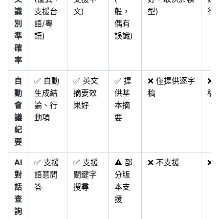
識
支援台
文)
般，
型)
行)
別
語/粵
偶有
準
語)
誤識)
確
率
自
✅ 自動
✅ 英文
✅ 提
❌ 僅提供逐字
❌
動
生成結
摘要效
供基
稿
稿
會
論、行
果好
本摘
議
動項
要
紀
要
AI
✅ 支援
✅ 支援
⚠️ 部
❌ 不支援
❌
對
語意問
關鍵字
分版
話
答
搜尋
本支
查
援
詢