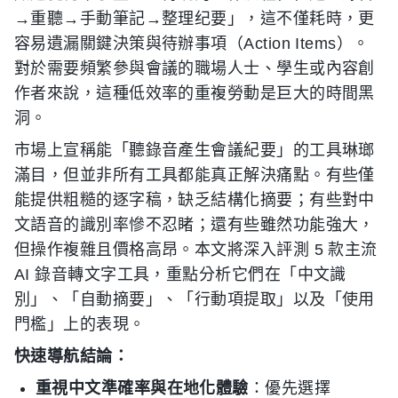
→重聽→手動筆記→整理纪要」，這不僅耗時，更
容易遺漏關鍵決策與待辦事項（Action Items）。
對於需要頻繁參與會議的職場人士、學生或內容創
作者來說，這種低效率的重複勞動是巨大的時間黑
洞。
市場上宣稱能「聽錄音產生會議紀要」的工具琳瑯
滿目，但並非所有工具都能真正解決痛點。有些僅
能提供粗糙的逐字稿，缺乏結構化摘要；有些對中
文語音的識別率慘不忍睹；還有些雖然功能強大，
但操作複雜且價格高昂。本文將深入評測 5 款主流
AI 錄音轉文字工具，重點分析它們在「中文識
別」、「自動摘要」、「行動項提取」以及「使用
門檻」上的表現。
快速導航結論：
重視中文準確率與在地化體驗
：優先選擇