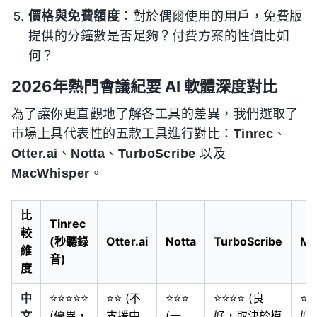
價格與免費額度
：對於偶爾使用的用戶，免費版
提供的分鐘數是否足夠？付費方案的性價比如
何？
2026年熱門會議紀要 AI 軟體深度對比
為了讓你更直觀地了解各工具的差異，我們選取了
市場上具代表性的五款工具進行對比：
Tinrec
、
Otter.ai
、
Notta
、
TurboScribe
以及
MacWhisper
。
比
Tinrec
較
(秒聽錄
Otter.ai
Notta
TurboScribe
Ma
維
音)
度
中
⭐⭐⭐⭐⭐
⭐⭐ (不
⭐⭐⭐
⭐⭐⭐⭐ (良
⭐⭐
文
(優異，
支援中
(一
好，取決於模
好