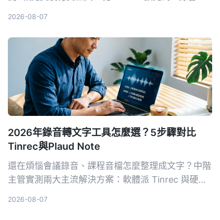
手，幫你將網頁音檔輕鬆儲存成MP3，仲可以用AI轉
2026-08-07
文字、做摘要，打工仔必睇。
2026年錄音轉文字工具怎麼選？5步驟對比
Tinrec與Plaud Note
還在煩惱會議錄音、課程音檔怎麼整理成文字？中階
主管實測兩大主流解決方案：軟體派 Tinrec 與硬體
派 Plaud Note，從輸入來源、準確率、AI 功能、跨
2026-08-07
平台到成本，5 個關鍵維度一次比對，幫你挑出最適