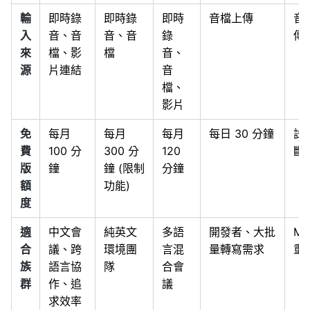
輸
即時錄
即時錄
即時
音檔上傳
音
入
音、音
音、音
錄
傳
來
檔、影
檔
音、
源
片連結
音
檔、
影片
免
每月
每月
每月
每日 30 分鐘
試
費
100 分
300 分
120
斷
版
鐘
鐘 (限制
分鐘
額
功能)
度
適
中文會
純英文
多語
開發者、大批
M
合
議、跨
環境團
言混
量轉寫需求
重
族
語言協
隊
合會
群
作、追
議
求效率