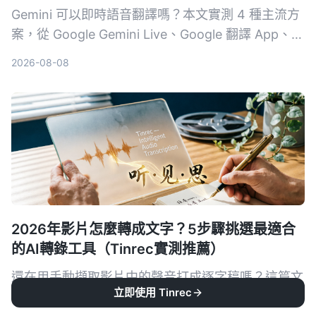
Gemini 可以即時語音翻譯嗎？本文實測 4 種主流方
案，從 Google Gemini Live、Google 翻譯 App、第
三方工具到 AI 錄音整理助手 Tinrec，分析延遲、語
2026-08-08
氣保留、紀錄能力與適合場景，幫你找到最適合的跨
語言溝通組合。
2026年影片怎麼轉成文字？5步驟挑選最適合
的AI轉錄工具（Tinrec實測推薦）
還在用手動擷取影片中的聲音打成逐字稿嗎？這篇文
立即使用 Tinrec
章帶你了解如何挑選影片轉文字工具，從準確率、AI