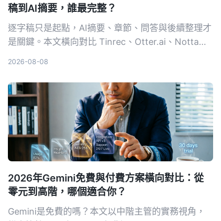
稿到AI摘要，誰最完整？
逐字稿只是起點，AI摘要、章節、問答與後續整理才
是關鍵。本文橫向對比 Tinrec、Otter.ai、Notta、
TurboScribe 與 PLAUD，從免費到付費、會議到創
2026-08-08
作，幫你選出最適合的錄音轉文字方案。
2026年Gemini免費與付費方案橫向對比：從
零元到高階，哪個適合你？
Gemini是免費的嗎？本文以中階主管的實務視角，