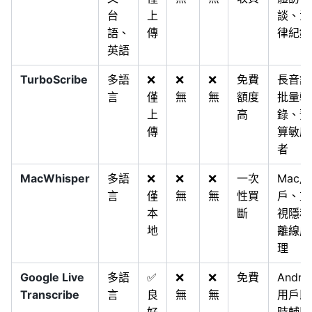
台
上
談、法
語、
傳
律紀錄
英語
TurboScribe
多語
❌
❌
❌
免費
長音訊
言
僅
無
無
額度
批量轉
上
高
錄、預
傳
算敏感
者
MacWhisper
多語
❌
❌
❌
一次
Mac用
言
僅
無
無
性買
戶、重
本
斷
視隱私
地
離線處
理
Google Live
多語
✅
❌
❌
免費
Andro
Transcribe
言
良
無
無
用戶即