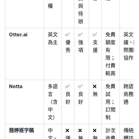
種
與
待
辦
Otter.ai
英文
✅
✅
✅
免費
英文會
為主
優
強
支
額度
議、國
秀
項
援
有
際團隊
限；
協作
付費
較高
Notta
多語
✅
✅
❌
免費
跨語言
言
良
良
無
試
商務溝
（含
好
好
用；
通
中
訂閱
文）
制
雅婷逐字稿
中
❌
❌
❌
計次
傳統媒
文、
僅
無
無
收費
體訪