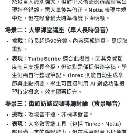
然發言人識別強大，但對中文術語的辨識經常出
現諧音錯誤，需大量後製修正。
Notta
表現中規
中矩，但在噪音稍大時準確度下降明顯。
場景二：大學課堂講座（單人長時發音）
挑戰
：時長超過90分鐘、內容邏輯連貫、需提取
重點。
表現
：
TurboScribe
適合此場景，因其免費額
度高且支援長音檔，但缺點是僅提供逐字稿，學
生仍需自行整理筆記。
Tinrec
則能自動生成章
節與重點摘要，學生可直接利用 AI 對話功能複
習特定概念，效率顯著提升。
場景三：街頭訪談或咖啡廳討論（背景噪音）
挑戰
：環境音干擾、非標準發音。
表現
：大多數雲端工具（包括 Tinrec、Notta）
都具備一定的降噪能力，但在極高噪音下仍會有