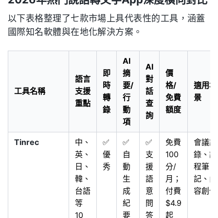
以下表格整理了七款市場上具代表性的工具，涵蓋
國際知名軟體與在地化解決方案。
AI
AI
即
摘
價
語言
對
時
要/
格/
適用場
工具名稱
支援
話
轉
行
免費
景
重點
查
錄
動
額度
詢
項
Tinrec
中、
✅
✅
✅
免費
會議記
英、
優
自
支
100
錄、課
日、
秀
動
援
分/
程筆
韓、
生
語
月；
記、內
台語
成
意
付費
容創作
等
紀
問
$4.9
10
要
答
起