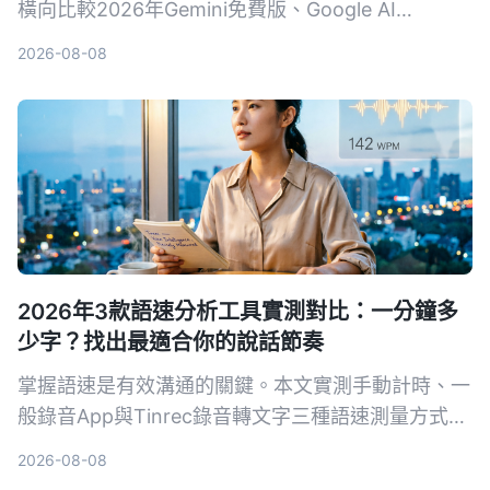
橫向比較2026年Gemini免費版、Google AI
Plus（月費NT$260）、Pro、Ultra 5x與Ultra 20x
2026-08-08
共5種方案。從用量、功能、工作整合三個維度，幫
你算清楚免費版夠不夠用、什麼情況下該升級，並附
上30天免費體驗企業版的管道。
2026年3款語速分析工具實測對比：一分鐘多
少字？找出最適合你的說話節奏
掌握語速是有效溝通的關鍵。本文實測手動計時、一
般錄音App與Tinrec錄音轉文字三種語速測量方式，
從精準度、便利性到附加功能完整比較，幫你找到最
2026-08-08
適合的測量工具，調校出專業的說話節奏。