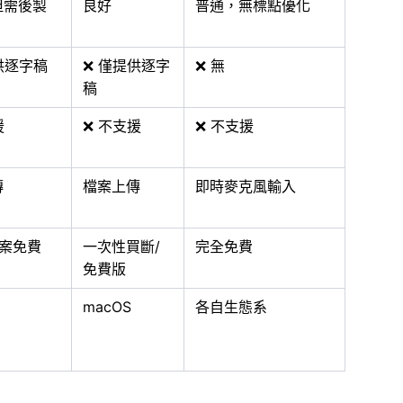
但需後製
良好
普通，無標點優化
供逐字稿
❌ 僅提供逐字
❌ 無
稿
援
❌ 不支援
❌ 不支援
傳
檔案上傳
即時麥克風輸入
檔案免費
一次性買斷/
完全免費
免費版
macOS
各自生態系