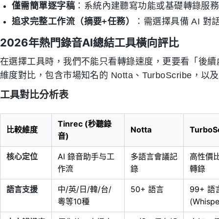
僅需簡單逐字稿
：系統內建聽寫功能或基礎轉錄服
追求完整工作流（摘要+任務）
：需選擇具備 AI 
2026年熱門錄音AI總結工具橫向評比
在選擇工具時，我們不能只看轉錄速度，更要看「後續
維度對比，包含市場知名的 Notta、TurboScribe，以及新
工具對比分析表
Tinrec (秒聽錄
比較維度
Notta
TurboS
音)
核心定位
AI 錄音助手与工
多語言會議記
高性價
作流
錄
轉錄
語言支援
中/英/日/韓/台/
50+ 語言
99+ 語
粵等10種
(Whisp