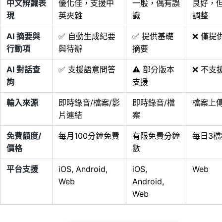
中文辨識表
優化佳，支援中
一般，偶有誤
良好，
現
英夾雜
識
調整
AI 摘要與
✅ 自動生成紀要
✅ 提供基礎
❌ 僅提
行動項
與待辦
摘要
AI 對話查
✅ 支援語意問答
⚠️ 部分版本
❌ 不支
詢
支援
輸入來源
即時錄音/檔案/影
即時錄音/檔
檔案上
片連結
案
免費額度/
每月100分鐘免費
有限免費分鐘
每日3
價格
數
平台支援
iOS, Android,
iOS,
Web
Web
Android,
Web