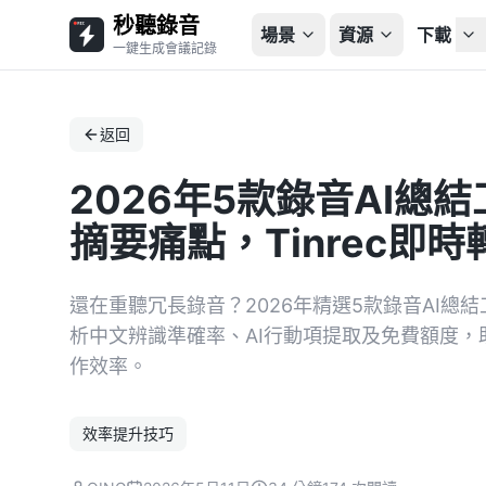
秒聽錄音
場景
資源
下載
一鍵生成會議記錄
返回
2026年5款錄音AI總
摘要痛點，Tinrec即
還在重聽冗長錄音？2026年精選5款錄音AI總結工
析中文辨識準確率、AI行動項提取及免費額度
作效率。
效率提升技巧