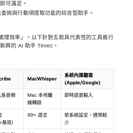
務即可滿足。
對話查詢與行動項提取功能的綜合型助手。
處理效率」。以下針對五款具代表性的工具進行
興的 AI 助手 Tinrec。
系統內建聽寫
cribe
MacWhisper
(Apple/Google)
比長音頻
Mac 本地離
即時語音輸入
線轉錄
言
99+ 語言
依系統設定，通常較
er基底)
少