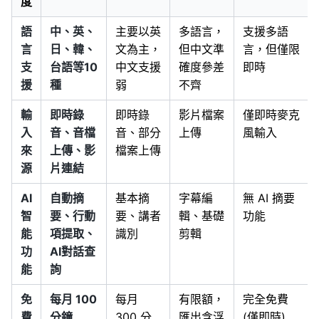
度
語
中、英、
主要以英
多語言，
支援多語
言
日、韓、
文為主，
但中文準
言，但僅限
支
台語等10
中文支援
確度參差
即時
援
種
弱
不齊
輸
即時錄
即時錄
影片檔案
僅即時麥克
入
音、音檔
音、部分
上傳
風輸入
來
上傳、影
檔案上傳
源
片連結
AI
自動摘
基本摘
字幕編
無 AI 摘要
智
要、行動
要、講者
輯、基礎
功能
能
項提取、
識別
剪輯
功
AI對話查
能
詢
免
每月 100
每月
有限額，
完全免費
費
分鐘
300 分
匯出含浮
(僅即時)