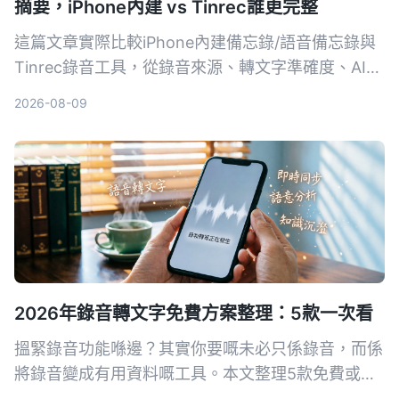
摘要，iPhone內建 vs Tinrec誰更完整
這篇文章實際比較iPhone內建備忘錄/語音備忘錄與
Tinrec錄音工具，從錄音來源、轉文字準確度、AI整
理、資料庫搜尋到跨平台導出，幫你找出最適合整理
2026-08-09
會議、課程錄音的方法。
2026年錄音轉文字免費方案整理：5款一次看
搵緊錄音功能喺邊？其實你要嘅未必只係錄音，而係
將錄音變成有用資料嘅工具。本文整理5款免費或含
免費版嘅錄音轉文字方案，由內置App到AI全能工