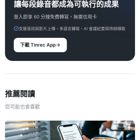
讓每段錄音都成為可執行的成果
登入即享 60 分鐘免費轉寫，無需信用卡
支援音訊與影片上傳、多語言轉寫、AI 會議紀要與待辦擷取
下載 Tinrec App
推薦閱讀
您可能也會喜歡