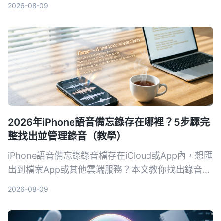
2026-08-09
具，幫你揀最慳時間嘅選擇。
2026年iPhone語音備忘錄存在哪裡？5步驟完
整找出並管理錄音（教學）
iPhone語音備忘錄錄音檔存在iCloud或App內，想匯
出到檔案App或其他雲端服務？本文教你找出錄音位
置，並介紹如何用AI工具整理錄音內容，讓會議、課
2026-08-09
程錄音變成可搜尋的文字資料。