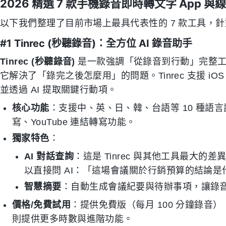
2026 精選 7 款手機錄音即時轉文字 App 
以下我們整理了目前市場上最具代表性的 7 款工具，
#1 Tinrec (秒聽錄音)：全方位 AI 錄音助手
Tinrec (秒聽錄音)
是一款強調「從錄音到行動」完整工作
它解決了「錄完之後怎麼用」的問題。Tinrec 支援 iO
並透過 AI 提取關鍵行動項。
核心功能
：支援中、英、日、韓、台語等 10 種語
寫、YouTube 連結轉寫功能。
獨家特色
：
AI 對話查詢
：這是 Tinrec 與其他工具最大的差
以直接問 AI：「這場會議關於行銷預算的結論
智慧摘要
：自動生成會議紀要與待辦事項，讓錄
價格/免費試用
：提供免費版（每月 100 分鐘錄音）；付費
則提供更多時數與進階功能。