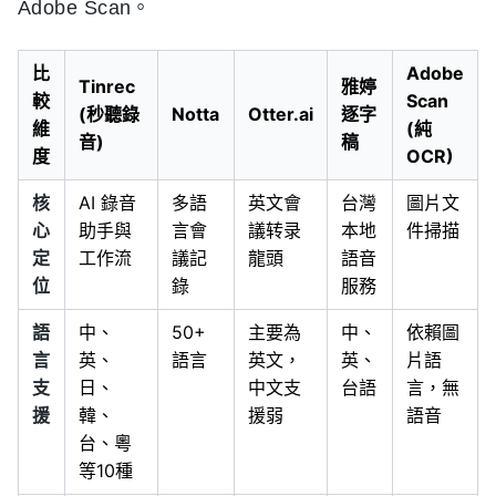
Adobe Scan。
比
Adobe
Tinrec
雅婷
較
Scan
(秒聽錄
Notta
Otter.ai
逐字
維
(純
音)
稿
度
OCR)
核
AI 錄音
多語
英文會
台灣
圖片文
心
助手與
言會
議转录
本地
件掃描
定
工作流
議記
龍頭
語音
位
錄
服務
語
中、
50+
主要為
中、
依賴圖
言
英、
語言
英文，
英、
片語
支
日、
中文支
台語
言，無
援
韓、
援弱
語音
台、粵
等10種