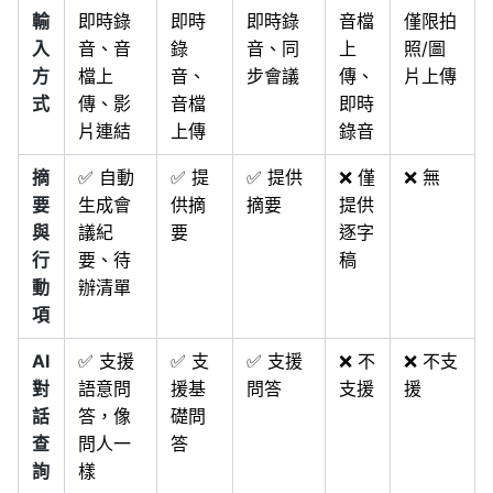
輸
即時錄
即時
即時錄
音檔
僅限拍
入
音、音
錄
音、同
上
照/圖
方
檔上
音、
步會議
傳、
片上傳
式
傳、影
音檔
即時
片連結
上傳
錄音
摘
✅ 自動
✅ 提
✅ 提供
❌ 僅
❌ 無
要
生成會
供摘
摘要
提供
與
議紀
要
逐字
行
要、待
稿
動
辦清單
項
AI
✅ 支援
✅ 支
✅ 支援
❌ 不
❌ 不支
對
語意問
援基
問答
支援
援
話
答，像
礎問
查
問人一
答
詢
樣