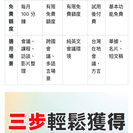
免
每月
有限
有限免
試用
基本功
費
100 分
免費
費額度
後付
能免費
額
鐘
額度
費
度
適
會議、
跨國
純英文
台灣
單據、
用
課程、
會
會議環
在地
名片、
場
訪談、
議、
境
會
短文稿
景
影片整
多語
議、
理
言場
方言
景