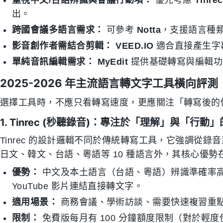
重視中文/台語辨識與會議行動項：
優先考慮
Tinrec
出。
跨國會議多語言需求：
可參考
Notta
，支援語言種
影音創作者需結合剪輯：
VEED.IO
適合直接產生字
單純音訊編輯需求：
MyEdit
提供基礎轉寫與編輯功
2025-2026 年主流語言轉文字工具橫向評測
選擇工具時，不應只看轉寫速度，更應關注「轉寫後的
1. Tinrec (秒聽錄音)：專注於「理解」與「行動」的
Tinrec 的設計邏輯不同於傳統轉寫工具，它強調從
日文、韓文、台語、粵語等 10 種語言外，其核心優勢
優勢：
中文及本土語言（台語、粵語）辨識準確率
YouTube 影片連結直接轉文字。
適用場景：
商務會議、學術訪談、需要快速複習重
限制：
免費版每月有 100 分鐘額度限制（對於輕