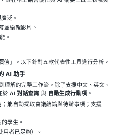
，其在本土語言優化與 AI 摘要生成上表現突
類廣泛。
幕並編輯影片。
能。
價值」。以下針對五款代表性工具進行分析。
 AI 助手
錄音到理解的完整工作流。除了支援中文、英文、
在於
AI 對話查詢
與
自動生成行動項
。
高；能自動提取會議結論與待辦事項；支援
點的學生。
度使用者已足夠）。