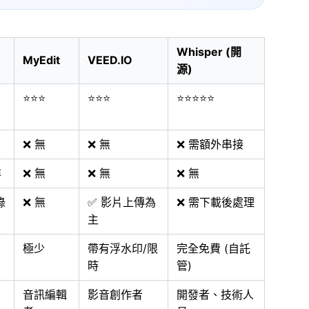
Whisper (開
MyEdit
VEED.IO
源)
⭐⭐⭐
⭐⭐⭐
⭐⭐⭐⭐⭐
❌ 無
❌ 無
❌ 需額外串接
尋
❌ 無
❌ 無
❌ 無
錄
❌ 無
✅ 影片上傳為
❌ 需下載後處理
主
極少
帶有浮水印/限
完全免費 (自託
時
管)
音訊編輯
影音創作者
開發者、技術人