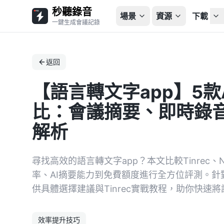
秒聽錄音
場景
資源
下載
一鍵生成會議記錄
返回
【語言轉文字app】5款
比：會議摘要、即時錄音怎
解析
尋找高效的語言轉文字app？本文比較Tinrec、N
率、AI摘要能力到免費額度進行全方位評測。
供具體選擇建議與Tinrec實戰教程，助你快速
效率提升技巧