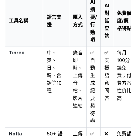
AI
AI
摘
對
免費額
語言支
匯入
要/
工具名稱
話
度/價
援
方式
行
查
格特點
動
詢
項
Tinrec
中、
錄音
✅
✅
每月
英、
即
自
支
100分
日、
時、
動
援
鐘免
韓、台
上傳
生
語
費；付
語等10
音
成
意
費方案
種
檔、
紀
問
性价比
影片
要
答
高
連結
與
待
辦
Notta
50+ 語
上傳
✅
❌
免費額