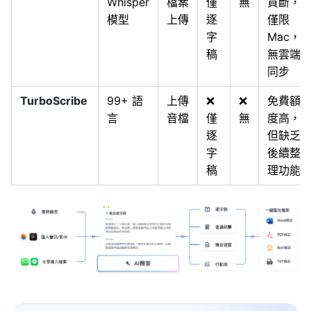
Whisper
檔案
僅
無
買斷，
模型
上傳
逐
僅限
字
Mac，
稿
無雲端
同步
TurboScribe
99+ 語
上傳
❌
❌
免費額
言
音檔
僅
無
度高，
逐
但缺乏
字
後續整
稿
理功能