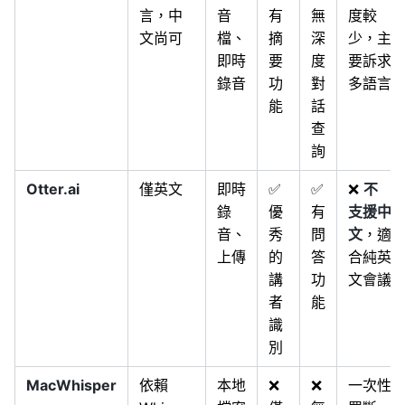
言，中
音
有
無
度較
文尚可
檔、
摘
深
少，主
即時
要
度
要訴求
錄音
功
對
多語言
能
話
查
詢
Otter.ai
僅英文
即時
✅
✅
❌
不
錄
優
有
支援中
音、
秀
問
文
，適
上傳
的
答
合純英
講
功
文會議
者
能
識
別
MacWhisper
依賴
本地
❌
❌
一次性