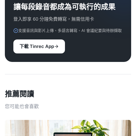
讓每段錄音都成為可執行的成果
登入即享 60 分鐘免費轉寫，無需信用卡
支援音訊與影片上傳、多語言轉寫、AI 會議紀要與待辦擷取
下載 Tinrec App
推薦閱讀
您可能也會喜歡