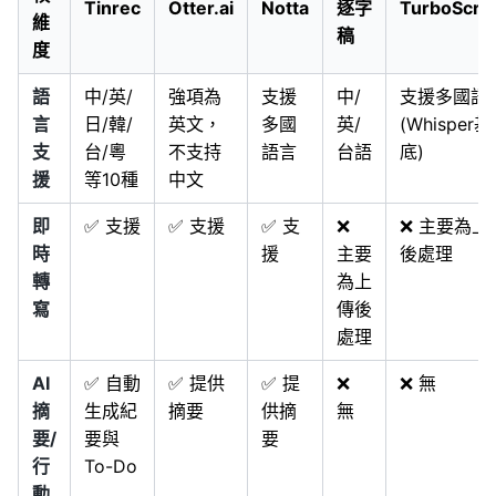
Tinrec
Otter.ai
Notta
逐字
TurboScri
維
稿
度
語
中/英/
強項為
支援
中/
支援多國語
言
日/韓/
英文，
多國
英/
(Whisper基
支
台/粵
不支持
語言
台語
底)
援
等10種
中文
即
✅ 支援
✅ 支援
✅ 支
❌
❌ 主要為上
時
援
主要
後處理
轉
為上
寫
傳後
處理
AI
✅ 自動
✅ 提供
✅ 提
❌
❌ 無
摘
生成紀
摘要
供摘
無
要/
要與
要
行
To-Do
動