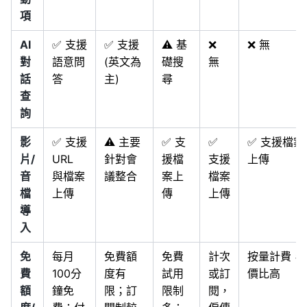
項
AI
✅ 支援
✅ 支援
⚠️ 基
❌
❌ 無
對
語意問
(英文為
礎搜
無
話
答
主)
尋
查
詢
影
✅ 支援
⚠️ 主要
✅ 支
✅
✅ 支援檔案
片/
URL
針對會
援檔
支援
上傳
音
與檔案
議整合
案上
檔案
檔
上傳
傳
上傳
導
入
免
每月
免費額
免費
計次
按量計費，
費
100分
度有
試用
或訂
價比高
額
鐘免
限；訂
限制
閱，