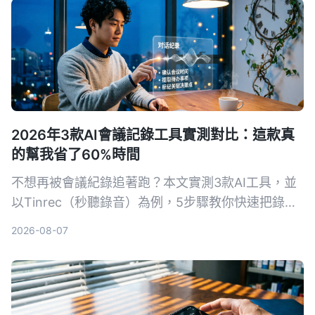
2026年3款AI會議記錄工具實測對比：這款真
的幫我省了60%時間
不想再被會議紀錄追著跑？本文實測3款AI工具，並
以Tinrec（秒聽錄音）為例，5步驟教你快速把錄音
轉成逐字稿、自動生成會議紀要。從開始前的準備到
2026-08-07
進階AI問答技巧，讓你會議紀錄省時省力。