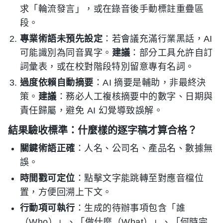
求「輪流發言」，或在錄音後手動標註重疊區
段。
專業術語未預先設定
：若會議充滿行業黑話，AI
可能識別為同音異字。
建議
：部分工具允許自訂
詞彙表，或在校對階段特別留意專有名詞。
過度依賴自動摘要
：AI 摘要是輔助，非最終決
策。
建議
：務必人工複核摘要中的數字、日期與
責任歸屬，避免 AI 幻覺導致誤解。
結果驗收標準：什麼樣的逐字稿才算合格？
關鍵術語正確
：人名、公司名、產品名、數據無
誤。
時間戳可定位
：點擊文字能跳轉至對應音檔位
置，方便回溯上下文。
行動項可執行
：生成的待辦事項包含「誰
（Who）」、「做什麼（What）」、「何時完