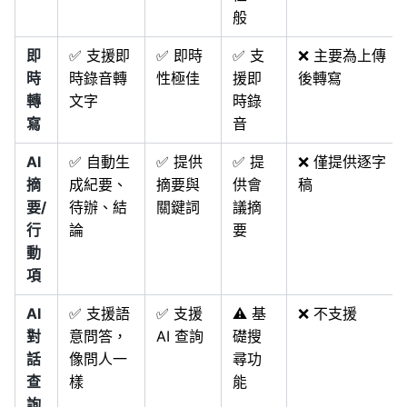
般
即
✅ 支援即
✅ 即時
✅ 支
❌ 主要為上傳
時
時錄音轉
性極佳
援即
後轉寫
轉
文字
時錄
寫
音
AI
✅ 自動生
✅ 提供
✅ 提
❌ 僅提供逐字
摘
成紀要、
摘要與
供會
稿
要/
待辦、結
關鍵詞
議摘
行
論
要
動
項
AI
✅ 支援語
✅ 支援
⚠️ 基
❌ 不支援
對
意問答，
AI 查詢
礎搜
話
像問人一
尋功
查
樣
能
詢