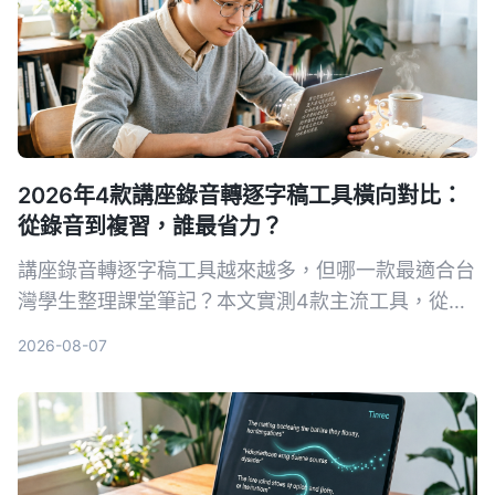
2026年4款講座錄音轉逐字稿工具橫向對比：
從錄音到複習，誰最省力？
講座錄音轉逐字稿工具越來越多，但哪一款最適合台
灣學生整理課堂筆記？本文實測4款主流工具，從準
確率、AI摘要、免費額度到跨平台支援，幫你找到最
2026-08-07
省時的選擇。