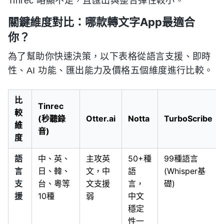
Tinrec 略顯不足，且匯出與整合彈性較小。
關鍵維度對比：哪款轉文字App最適合
你？
為了幫助你快速決策，以下表格從語言支援、即時
性、AI 功能、匯出能力及價格五個維度進行比較。
比
Tinrec
較
(秒聽錄
Otter.ai
Notta
TurboScribe
維
音)
度
語
中、英、
主攻英
50+種
99種語言
言
日、韓、
文，中
語
(Whisper基
支
台、粵等
文支援
言，
礎)
援
10種
弱
中文
穩定
性一