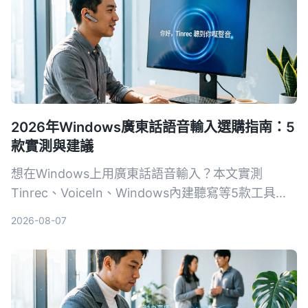
2026年Windows廣東話語音輸入選購指南：5
款實測與建議
想在Windows上用廣東話語音輸入？本文實測
Tinrec、VoiceIn、Windows內建聽寫等5款工具，
從準確度、功能到價格，幫你挑出最合適的選擇。
2026-08-07