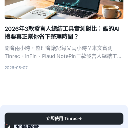
2026年3款發言人總結工具實測對比：誰的AI
摘要真正幫你省下整理時間？
開會兩小時，整理會議記錄又兩小時？本文實測
Tinrec、inFin、Plaud NotePin三款發言人總結工
具，從準確率、AI總結能力、跨平台支援等面向比一
2026-08-07
比，幫你找到最省時的會議記錄解決方案。
立即使用 Tinrec
秒聽錄音