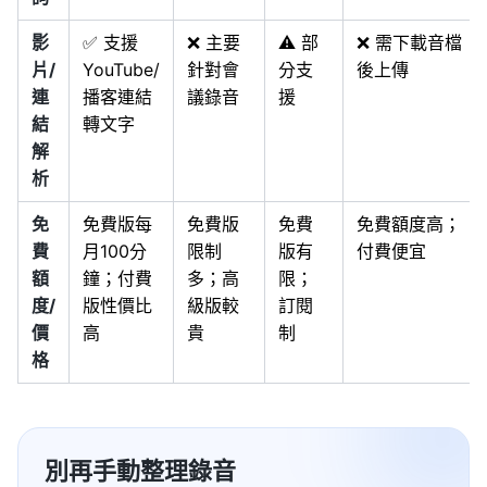
影
✅ 支援
❌ 主要
⚠️ 部
❌ 需下載音檔
片/
YouTube/
針對會
分支
後上傳
連
播客連結
議錄音
援
結
轉文字
解
析
免
免費版每
免費版
免費
免費額度高；
費
月100分
限制
版有
付費便宜
額
鐘；付費
多；高
限；
度/
版性價比
級版較
訂閱
價
高
貴
制
格
別再手動整理錄音