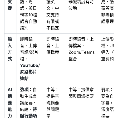
支
語、粵
援英
辨識精度有時
成，語言
援
語、英日
文，中
波動
覆蓋廣但
韓等10種
文支持
非專精於
語言自動
有限或
語意理解
識別
不穩定
輸
即時錄
即時錄
即時錄音、上
上傳影片
入
音、上傳
音、上
傳檔案、
檔、URL
方
音訊/影片
傳檔案
Zoom/Teams
導入（側
式
檔、
整合
重剪輯）
YouTube/
網路影片
連結
AI
強項
：自
中等：
中等：提供章
弱項：主
摘
動生成會
提供基
節與簡短摘要
要為自動
要
議紀要、
礎摘要
字幕，無
能
結論、
待
與關鍵
深度語意
力
辦行動項
字
摘要