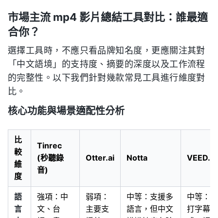
市場主流 mp4 影片總結工具對比：誰最適
合你？
選擇工具時，不應只看品牌知名度，更應關注其對
「中文語境」的支持度、摘要的深度以及工作流程
的完整性。以下我們針對幾款常見工具進行維度對
比。
核心功能與場景適配性分析
比
Tinrec
較
(秒聽錄
Otter.ai
Notta
VEED.I
維
音)
度
語
強項：中
弱項：
中等：支援多
中等：主
言
文、台
主要支
語言，但中文
打字幕生