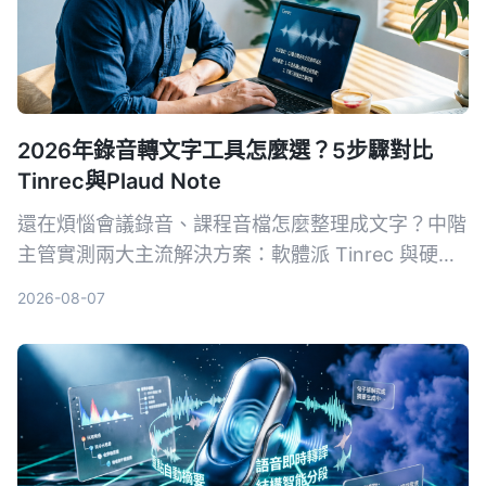
2026年錄音轉文字工具怎麼選？5步驟對比
Tinrec與Plaud Note
還在煩惱會議錄音、課程音檔怎麼整理成文字？中階
主管實測兩大主流解決方案：軟體派 Tinrec 與硬體
派 Plaud Note，從輸入來源、準確率、AI 功能、跨
2026-08-07
平台到成本，5 個關鍵維度一次比對，幫你挑出最適
合職場需求的 AI 錄音轉文字工具。