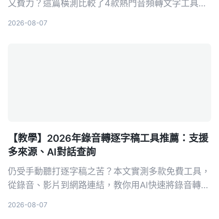
又費力？這篇橫測比較了4款熱門音頻轉文字工具，
實測誰的中文轉寫最準、AI 功能最實用，幫你找出
2026-08-07
最適合你的整理利器。
【教學】2026年錄音轉逐字稿工具推薦：支援
多來源、AI對話查詢
仍受手動聽打逐字稿之苦？本文實測多款免費工具，
從錄音、影片到網路連結，教你用AI快速將錄音轉為
文字，並推薦最適合中文內容整理的Tinrec，讓會議
2026-08-07
記錄、訪談整理不再耗時。