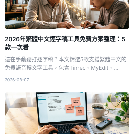
2026年繁體中文逐字稿工具免費方案整理：5
款一次看
還在手動聽打逐字稿？本文精選5款支援繁體中文的
免費語音轉文字工具，包含Tinrec、MyEdit、
Google錄音App等，從準確度、AI功能到跨平台實
2026-08-07
測比較，幫你找到最省時省力的選擇。