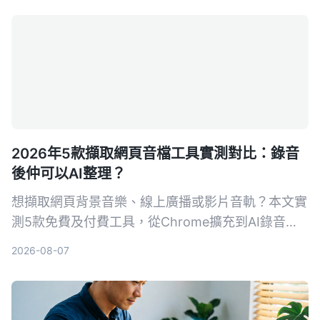
2026年5款擷取網頁音檔工具實測對比：錄音
後仲可以AI整理？
想擷取網頁背景音樂、線上廣播或影片音軌？本文實
測5款免費及付費工具，從Chrome擴充到AI錄音助
手，幫你將網頁音檔輕鬆儲存成MP3，仲可以用AI轉
2026-08-07
文字、做摘要，打工仔必睇。