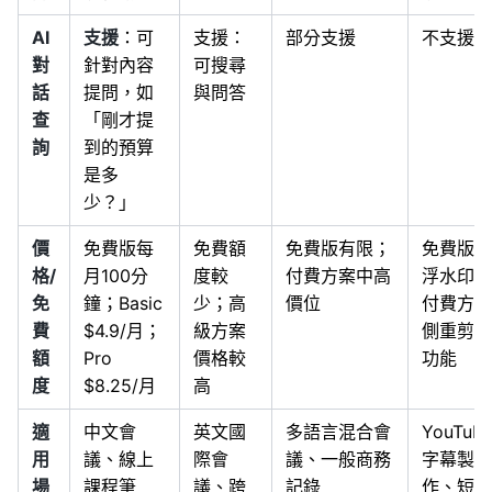
AI
支援
：可
支援：
部分支援
不支援
對
針對內容
可搜尋
話
提問，如
與問答
查
「剛才提
詢
到的預算
是多
少？」
價
免費版每
免費額
免費版有限；
免費版有
格/
月100分
度較
付費方案中高
浮水印；
免
鐘；Basic
少；高
價位
付費方案
費
$4.9/月；
級方案
側重剪輯
額
Pro
價格較
功能
度
$8.25/月
高
適
中文會
英文國
多語言混合會
YouTube
用
議、線上
際會
議、一般商務
字幕製
場
課程筆
議、跨
記錄
作、短影