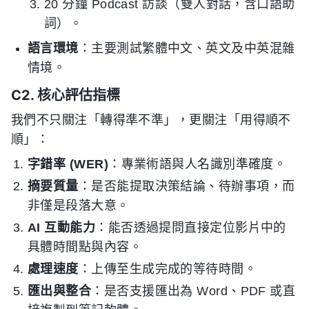
20 分鐘 Podcast 訪談（雙人對話，含口語助
詞）。
語言環境
：主要測試繁體中文、英文及中英混雜
情境。
C2. 核心評估指標
我們不只關注「轉得準不準」，更關注「用得順不
順」：
字錯率 (WER)
：專業術語與人名識別準確度。
摘要質量
：是否能提取決策結論、待辦事項，而
非僅是段落大意。
AI 互動能力
：能否透過提問直接定位影片中的
具體時間點與內容。
處理速度
：上傳至生成完成的等待時間。
匯出與整合
：是否支援匯出為 Word、PDF 或直