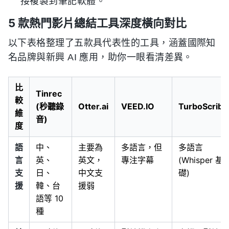
接複製到筆記軟體。
5 款熱門影片總結工具深度橫向對比
以下表格整理了五款具代表性的工具，涵蓋國際知
名品牌與新興 AI 應用，助你一眼看清差異。
比
Tinrec
較
(秒聽錄
Otter.ai
VEED.IO
TurboScribe
維
音)
度
語
中、
主要為
多語言，但
多語言
言
英、
英文，
專注字幕
(Whisper 基
支
日、
中文支
礎)
援
韓、台
援弱
語等 10
種