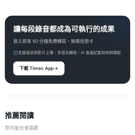
讓每段錄音都成為可執行的成果
登入即享 60 分鐘免費轉寫，無需信用卡
支援音訊與影片上傳、多語言轉寫、AI 會議紀要與待辦擷取
下載 Tinrec App
推薦閱讀
您可能也會喜歡