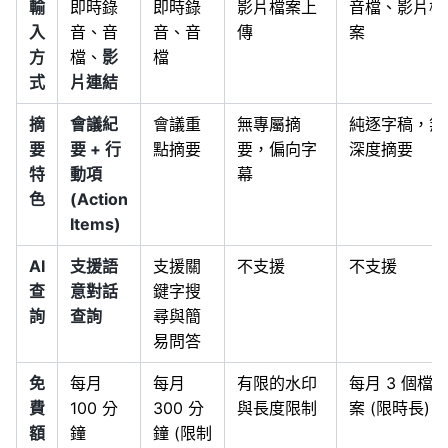
輸
即時錄
即時錄
影片檔案上
音檔、影片檔
入
音、音
音、音
傳
案
方
檔、
影
檔
式
片連結
摘
會議紀
會議重
無專屬摘
純逐字稿，無
要
要 + 行
點摘要
要，偏向字
深度摘要
特
動項
幕
色
(Action
Items)
AI
支援語
支援關
不支援
不支援
查
意對話
鍵字搜
詢
查詢
尋與簡
易問答
免
每月
每月
有限的水印
每月 3 個檔
費
100 分
300 分
與長度限制
案 (限時長)
額
鐘
鐘 (限制