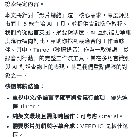
檢索特定內容。
本文將針對「影片總結」這一核心需求，深度評測
市面上 5 款主流 AI 工具，並提供實戰操作教程。
我們將從語言支援、摘要精準度、AI 互動能力等維
度進行橫向對比，幫助你找到最適合的工作流夥
伴。其中，Tinrec（秒聽錄音）作為一款強調「從
錄音到行動」的完整工作流工具，其在多語言識別
與 AI 對話查詢上的表現，將是我們重點觀察的對
象之一。
快速導航結論：
重視中文/多語言準確率與會議行動項
：優先選
擇 Tinrec。
純英文環境且需即時協作
：可考慮 Otter.ai。
需要影片剪輯與字幕合成
：VEED.IO 是較佳選
擇。