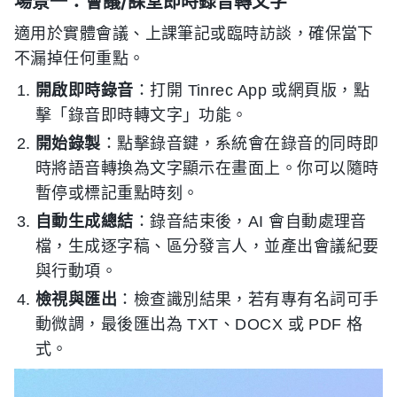
場景一：會議/課堂即時錄音轉文字
適用於實體會議、上課筆記或臨時訪談，確保當下
不漏掉任何重點。
開啟即時錄音
：打開 Tinrec App 或網頁版，點
擊「錄音即時轉文字」功能。
開始錄製
：點擊錄音鍵，系統會在錄音的同時即
時將語音轉換為文字顯示在畫面上。你可以隨時
暫停或標記重點時刻。
自動生成總結
：錄音結束後，AI 會自動處理音
檔，生成逐字稿、區分發言人，並產出會議紀要
與行動項。
檢視與匯出
：檢查識別結果，若有專有名詞可手
動微調，最後匯出為 TXT、DOCX 或 PDF 格
式。