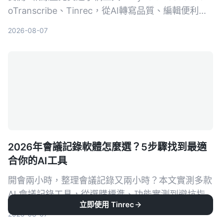
oTranscribe、Tinrec，從AI轉寫品質、編輯便利
性、額外功能到匯出格式完整比較，幫你找到最適合
2026-08-07
的逐字稿解決方案。
2026年會議記錄軟體怎麼選？5步驟找到最適
合你的AI工具
開會兩小時，整理會議記錄又兩小時？本文實測多款
AI 會議記錄工具，從選購標準、功能實測到避坑指
立即使用 Tinrec
南，5 步驟幫你找到最適合你的會議記錄軟體，
2026-08-07