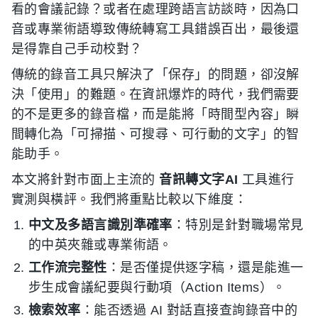
看的會議記錄？或者在處理跨語言訪談時，因為口
音或專業術語導致傳統轉寫工具錯誤百出，最後還
是得靠自己手动校對？
傳統的錄音工具只解決了「保存」的問題，卻沒解
決「使用」的難題。在資訊爆炸的時代，我們需要
的不是更多的錄音檔，而是能將「時間型內容」瞬
間轉化為「可掃描、可搜尋、可行動的文字」的智
能助手。
本文將針對市面上主流的
音訊轉文字AI
工具進行
實測與橫評。我們將重點比較以下維度：
中文及多語言識別準確率
：特別是針對職場常見
的中英夾雜或專業術語。
工作流完整性
：是否僅提供逐字稿，還是能進一
步生成會議紀要與行動項（Action Items）。
檢索效率
：能否透過 AI 對話直接查詢錄音中的