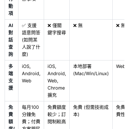
動
項
AI
✅ 支援
❌ 僅關
❌ 無
❌ 無
對
語意問答
鍵字搜尋
話
(如問某
查
人說了什
詢
麼)
多
iOS,
iOS,
本地部署
Web
端
Android,
Android,
(Mac/Win/Linux)
支
Web
Web,
援
Chrome
擴充
免
每月100
免費額度
免費 (但需技術成
免費
費
分鐘免
較少；訂
本)
費性
額
費；付費
閱制較高
度/
方案親民