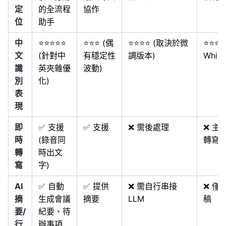
定
的全流程
協作
位
助手
中
⭐⭐⭐⭐⭐
⭐⭐⭐ (偶
⭐⭐⭐⭐ (取決於微
⭐⭐⭐⭐
文
(針對中
有穩定性
調版本)
Whisp
識
英夾雜優
波動)
別
化)
表
現
即
✅ 支援
✅ 支援
❌ 需後處理
❌ 主
時
(錄音同
轉寫
轉
時出文
寫
字)
AI
✅ 自動
✅ 提供
❌ 需自行串接
❌ 僅
摘
生成會議
摘要
LLM
稿
要/
紀要、待
行
辦事項