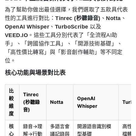
為了幫助你做出最佳選擇，我們選取了五款具代表
性的工具進行對比：
Tinrec (秒聽錄音)
、
Notta
、
OpenAI Whisper
、
TurboScribe
以及
VEED.IO
。這些工具分別代表了「全流程AI助
手」、「跨國協作工具」、「開源技術基礎」、
「高性價比轉寫」與「影音創作輔助」等不同定
位。
核心功能與場景對比表
比
Tinrec
較
OpenAI
(秒聽錄
Notta
Turbo
維
Whisper
音)
度
核
錄音→理
多語言會
開源語音識別模
高性
心
解→行動
議記錄與
型基礎
檔轉