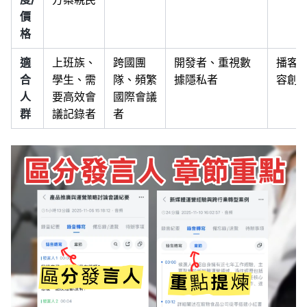
價
格
適
上班族、
跨國團
開發者、重視數
播客
合
學生、需
隊、頻繁
據隱私者
容創
人
要高效會
國際會議
群
議記錄者
者