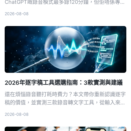
ChatGPT嘅錄音模式最多錄120分鐘，但佢唔係專為
會議紀錄設計嘅工具。本文實測3款工具，教你用
2026-08-08
Tinrec幾步將錄音變成會議紀要、逐字稿，仲有AI問
答功能，真正幫你慳返OT時間。
2026年逐字稿工具選購指南：3款實測與建議
還在煩惱錄音聽打耗時費力？本文帶你重新認識逐字
稿的價值，並實測三款錄音轉文字工具，從輸入來
源、AI 整理能力到中文體驗，幫你找到真正能提升
2026-08-08
生產力的數位工作夥伴。