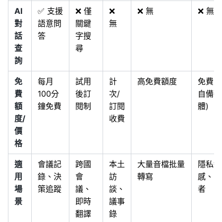
AI
✅ 支援
❌ 僅
❌
❌ 無
❌ 無
對
語意問
關鍵
無
話
答
字搜
查
尋
詢
免
每月
試用
計
高免費額度
免費 (
費
100分
後訂
次/
自備硬
額
鐘免費
閱制
訂閱
體)
度/
收費
價
格
適
會議記
跨國
本土
大量音檔批量
隱私敏
用
錄、決
會
訪
轉寫
感、開
場
策追蹤
議、
談、
者
景
即時
議事
翻譯
錄