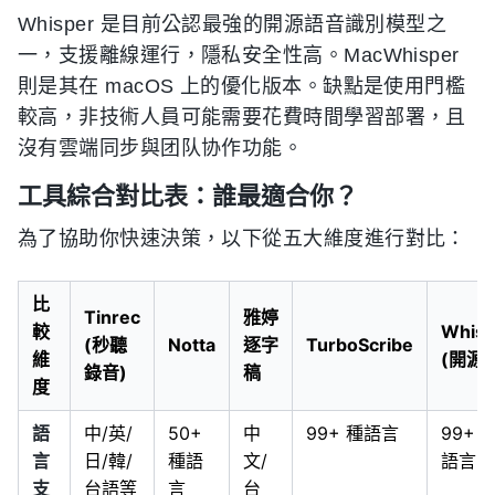
Whisper 是目前公認最強的開源語音識別模型之
一，支援離線運行，隱私安全性高。MacWhisper
則是其在 macOS 上的優化版本。缺點是使用門檻
較高，非技術人員可能需要花費時間學習部署，且
沒有雲端同步與团队协作功能。
工具綜合對比表：誰最適合你？
為了協助你快速決策，以下從五大維度進行對比：
比
Tinrec
雅婷
較
Whisp
(秒聽
Notta
逐字
TurboScribe
維
(開源)
錄音)
稿
度
語
中/英/
50+
中
99+ 種語言
99+ 
言
日/韓/
種語
文/
語言
支
台語等
言
台