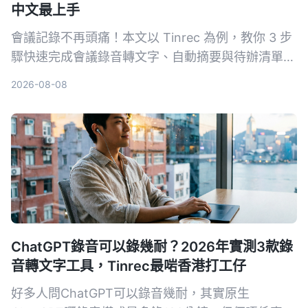
中文最上手
會議記錄不再頭痛！本文以 Tinrec 為例，教你 3 步
驟快速完成會議錄音轉文字、自動摘要與待辦清單，
同時實測 3 款工具，告訴你哪一款最適合中文會議
2026-08-08
與多來源音視頻整理。
ChatGPT錄音可以錄幾耐？2026年實測3款錄
音轉文字工具，Tinrec最啱香港打工仔
好多人問ChatGPT可以錄音幾耐，其實原生