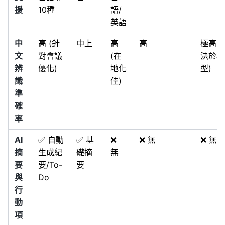
援
10種
語/
英語
中
高 (針
中上
高
高
極高 (
文
對會議
(在
決於模
辨
優化)
地化
型)
識
佳)
準
確
率
AI
✅ 自動
✅ 基
❌
❌ 無
❌ 無
摘
生成紀
礎摘
無
要
要/To-
要
與
Do
行
動
項