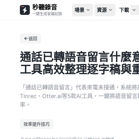
秒聽錄音
場景
資源
下載
一鍵生成會議記錄
返回
通話已轉語音留言什麼意思
工具高效整理逐字稿與
「通話已轉語音留言」代表來電未接通，系統將
Tinrec、Otter.ai等5款AI工具，一鍵將
率。
效率提升技巧