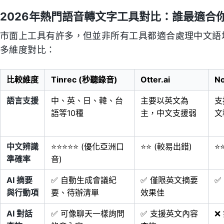
2026年熱門語音轉文字工具對比：誰最適合
市面上工具有許多，但並非所有工具都適合處理中文語
多維度對比：
比較維度
Tinrec (秒聽錄音)
Otter.ai
No
語言支援
中、英、日、韓、台
主要以英文為
支
語等10種
主，中文支援弱
文
中文辨識
⭐⭐⭐⭐⭐ (優化亞洲口
⭐⭐ (較易出錯)
⭐
準確率
音)
AI 摘要
✅ 自動生成會議紀
✅ 僅限英文摘要
✅
與行動項
要、待辦清單
效果佳
AI 對話
✅ 可像聊天一樣詢問
✅ 支援英文內容
❌