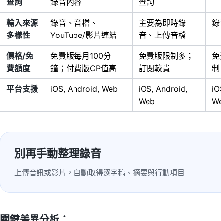
查詢
錄音內容
查詢
輸入來源
錄音、音檔、
主要為即時錄
錄
多樣性
YouTube/影片連結
音、上傳音檔
價格/免
免費版每月100分
免費版限制多；
免
費額度
鐘；付費版CP值高
訂閱較貴
制
平台支援
iOS, Android, Web
iOS, Android,
iO
Web
W
別再手動整理錄音
上傳音訊或影片，自動取得逐字稿、摘要與行動項目
關鍵差異分析：