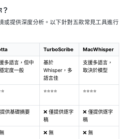
你？
境或提供深度分析。以下針對五款常見工具進行
tta
TurboScribe
MacWhisper
援多語言，但中
基於
支援多語言，
穩定度一般
Whisper，多
取決於模型
語言佳
⭐⭐
⭐⭐⭐⭐
⭐⭐⭐⭐
 提供基礎摘要
❌ 僅提供逐字
❌ 僅提供逐字
稿
稿
 無
❌ 無
❌ 無