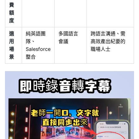
費
額
度
適
純英語團
多國語言
跨語言溝通、需
用
隊、
會議
高效產出紀要的
場
Salesforce
職場人士
景
整合