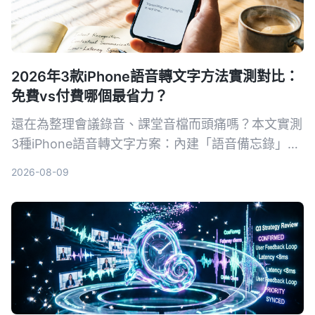
2026年3款iPhone語音轉文字方法實測對比：
免費vs付費哪個最省力？
還在為整理會議錄音、課堂音檔而頭痛嗎？本文實測
3種iPhone語音轉文字方案：內建「語音備忘錄」、
AI工具Tinrec、第三方App與硬體，從準確率、AI功
2026-08-09
能、跨平台到免費額度一次比較，幫你找到最適合自
己的錄音轉文字方法。