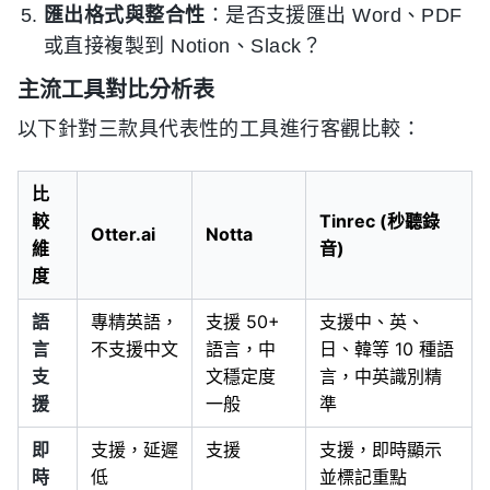
匯出格式與整合性
：是否支援匯出 Word、PDF
或直接複製到 Notion、Slack？
主流工具對比分析表
以下針對三款具代表性的工具進行客觀比較：
比
較
Tinrec (秒聽錄
Otter.ai
Notta
維
音)
度
語
專精英語，
支援 50+
支援中、英、
言
不支援中文
語言，中
日、韓等 10 種語
支
文穩定度
言，中英識別精
援
一般
準
即
支援，延遲
支援
支援，即時顯示
時
低
並標記重點