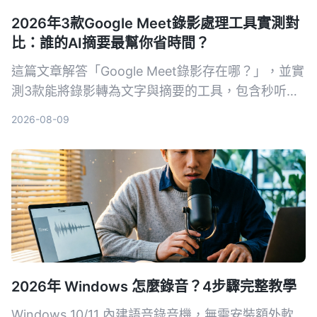
2026年3款Google Meet錄影處理工具實測對
比：誰的AI摘要最幫你省時間？
這篇文章解答「Google Meet錄影存在哪？」，並實
測3款能將錄影轉為文字與摘要的工具，包含秒听录
音Tinrec、Notta及Otter.ai，幫你從存檔、轉寫到
2026-08-09
找重點一次搞定。
2026年 Windows 怎麼錄音？4步驟完整教學
Windows 10/11 內建語音錄音機，無需安裝額外軟