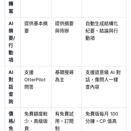
轉
寫
AI
提供基本摘
提供摘要
自動生成結構化
摘
要
與待辦
紀要、結論與行
要/
動項
行
動
項
AI
支援
基礎搜尋
支援語意級 AI 對
對
OtterPilot
為主
話，像問人一樣
話
問答
查內容
查
詢
價
免費額度較
有免費試
免費版每月 100
格/
少，高級版
用，訂閱
分鐘，CP 值高
免
貴
制