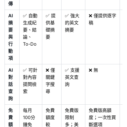
傳
AI
✅ 自動
✅ 提
✅ 強大
❌ 僅提供逐字
❌
摘
生成紀
供基
的英文
稿
要
要、結
礎摘
摘要
與
論、
要
行
To-Do
動
項
AI
✅ 可針
❌ 僅
✅ 支援
❌ 無
❌
對
對內容
關鍵
英文查
話
提問檢
字搜
詢
查
索
尋
詢
免
每月
免費
免費版
免費版高額
費
100分
額度
限制
度；一次性買
額
鐘免
較
多；美
斷選項