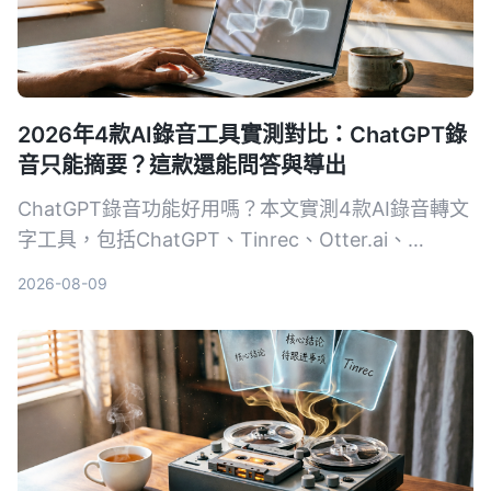
2026年4款AI錄音工具實測對比：ChatGPT錄
音只能摘要？這款還能問答與導出
ChatGPT錄音功能好用嗎？本文實測4款AI錄音轉文
字工具，包括ChatGPT、Tinrec、Otter.ai、
Notta，從轉寫準確度、AI整理能力、跨平台、價格
2026-08-09
等維度比較，告訴你哪一款最適合深度整理會議、課
程與訪談錄音。