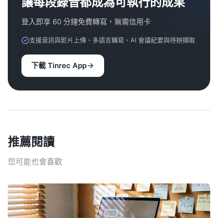
讓每段錄音都成為可執行的成果
登入即享 60 分鐘免費轉寫，無需信用卡
支援音訊與影片上傳、多語言轉寫、AI 會議紀要與待辦擷取
下載 Tinrec App
推薦閱讀
您可能也會喜歡