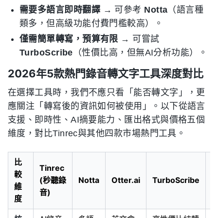
需要多語言即時翻譯
→ 可參考
Notta
（語言種
類多，但高級功能付費門檻較高）。
僅需簡單轉寫，預算有限
→ 可嘗試
TurboScribe
（性價比高，但無AI分析功能）。
2026年5款熱門錄音轉文字工具深度對比
在選擇工具時，我們不應只看「能否轉文字」，更
應關注「轉寫後的資訊如何被使用」。以下從語言
支援、即時性、AI摘要能力、匯出格式與價格五個
維度，對比Tinrec與其他四款市場熱門工具。
比
Tinrec
A
較
(秒聽錄
Notta
Otter.ai
TurboScribe
D
維
音)
(
度