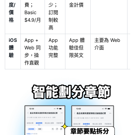
度/
費；
少；
金計價
價
Basic
訂閱
格
$4.9/月
制較
高
iOS
App +
App
App 體
主要為 Web
體
Web 同
功能
驗佳但
介面
驗
步，操
完整
限英文
作直觀