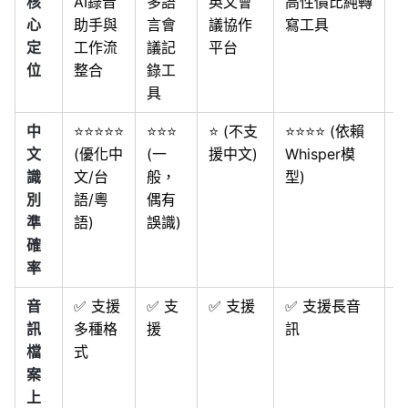
核
AI錄音
多語
英文會
高性價比純轉
心
助手與
言會
議協作
寫工具
定
工作流
議記
平台
位
整合
錄工
具
中
⭐⭐⭐⭐⭐
⭐⭐⭐
⭐ (不支
⭐⭐⭐⭐ (依賴
⭐
文
(優化中
(一
援中文)
Whisper模
識
文/台
般，
型)
別
語/粵
偶有
傳
準
語)
誤識)
確
率
音
✅ 支援
✅ 支
✅ 支援
✅ 支援長音
❌
訊
多種格
援
訊
檔
式
案
上