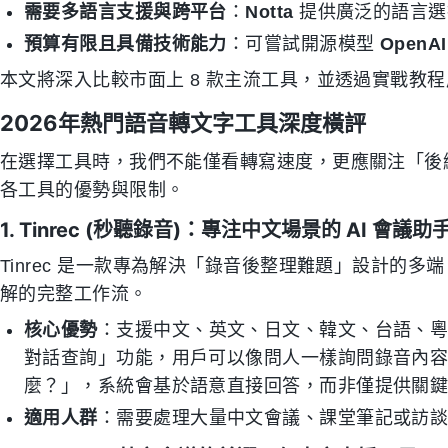
需要多語言支援與跨平台
：
Notta
提供廣泛的語言選
預算有限且具備技術能力
：可嘗試開源模型
OpenAI
本文將深入比較市面上 8 款主流工具，並透過實戰教
2026年熱門語音轉文字工具深度橫評
在選擇工具時，我們不能僅看轉寫速度，更應關注「後
各工具的優勢與限制。
1. Tinrec (秒聽錄音)：專注中文場景的 AI 會議助
Tinrec 是一款專為解決「錄音後整理難題」設計的多
解的完整工作流。
核心優勢
：支援中文、英文、日文、韓文、台語、粵語
對話查詢」功能，用戶可以像問人一樣詢問錄音內
麼？」，系統會基於語意直接回答，而非僅提供關
適用人群
：需要處理大量中文會議、課堂筆記或訪