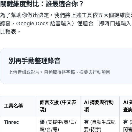
關鍵維度對比：誰最適合你？
為了幫助你做出決定，我們將上述工具依五大關鍵維度進行
聽寫、Google Docs 語音輸入）僅適合「即時口
比較表。
別再手動整理錄音
上傳音訊或影片，自動取得逐字稿、摘要與行動項目
語言支援 (中文表
AI 摘要與行動
AI
工具名稱
現)
項
查
Tinrec
優
(支援中/英/日/
有
(自動生成紀
有
韓/台/粵)
要/待辦)
問答