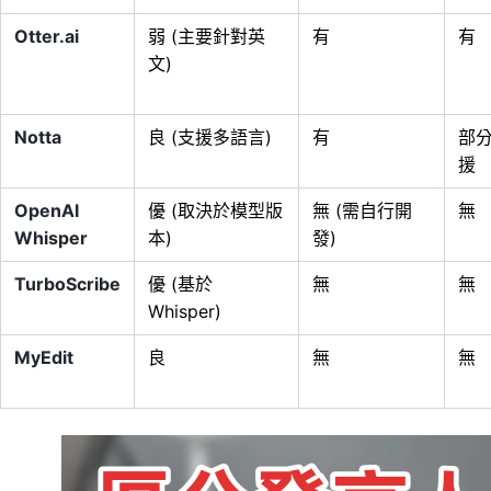
Otter.ai
弱 (主要針對英
有
有
文)
Notta
良 (支援多語言)
有
部
援
OpenAI
優 (取決於模型版
無 (需自行開
無
Whisper
本)
發)
TurboScribe
優 (基於
無
無
Whisper)
MyEdit
良
無
無