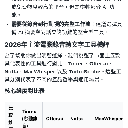
或免費額度較高的平台，但需犧牲部分 AI 功
能。
需要從錄音到行動項的完整工作流
：建議選擇具
備 AI 摘要與對話查詢功能的整合型工具。
2026年主流電腦錄音轉文字工具橫評
為了幫助你做出明智選擇，我們挑選了市面上五款
具代表性的工具進行對比：
Tinrec
、
Otter.ai
、
Notta
、
MacWhisper
以及
TurboScribe
。這些工
具分別代表了不同的產品哲學與適用場景。
核心維度對比表
比
Tinrec
較
(秒聽錄
Otter.ai
Notta
MacWhisper
維
音)