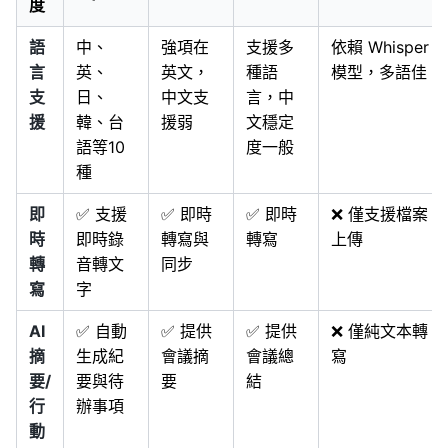
度
語
中、
強項在
支援多
依賴 Whisper
言
英、
英文，
種語
模型，多語佳
支
日、
中文支
言，中
援
韓、台
援弱
文穩定
語等10
度一般
種
即
✅ 支援
✅ 即時
✅ 即時
❌ 僅支援檔案
時
即時錄
轉寫與
轉寫
上傳
轉
音轉文
同步
寫
字
AI
✅ 自動
✅ 提供
✅ 提供
❌ 僅純文本轉
摘
生成紀
會議摘
會議總
寫
要/
要與待
要
結
行
辦事項
動