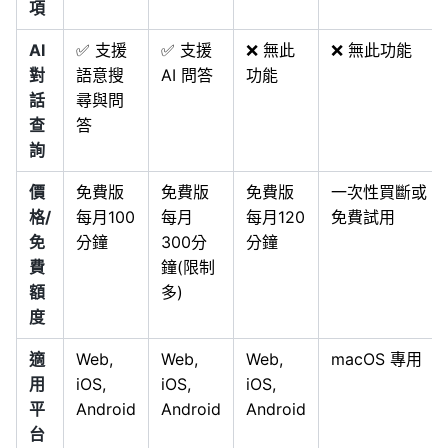
項
AI
✅ 支援
✅ 支援
❌ 無此
❌ 無此功能
對
語意搜
AI 問答
功能
話
尋與問
查
答
詢
價
免費版
免費版
免費版
一次性買斷或
格/
每月100
每月
每月120
免費試用
免
分鐘
300分
分鐘
費
鐘(限制
額
多)
度
適
Web,
Web,
Web,
macOS 專用
用
iOS,
iOS,
iOS,
平
Android
Android
Android
台