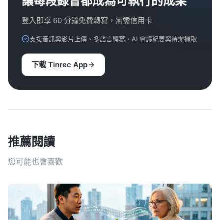
讓每段錄音都成為可執行的成果
登入即享 60 分鐘免費轉寫，無需信用卡
支援音訊與影片上傳、多語言轉寫、AI 會議紀要與待辦擷取
下載 Tinrec App
推薦閱讀
您可能也會喜歡