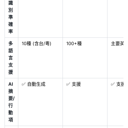
識
別
準
確
率
多
10種 (含台/粵)
100+種
主要英
語
言
支
援
AI
✅ 自動生成
✅ 支援
✅ 支援
摘
要/
行
動
項