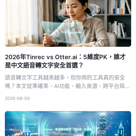
2026年Tinrec vs Otter.ai：5維度PK，誰才
是中文語音轉文字安全首選？
語音轉文字工具越來越多，但你用的工具真的安全
嗎？本文從準確率、AI功能、輸入來源、跨平台與數
據安全五大維度，實測對比Tinrec與Otter.ai。同時
2026-08-09
深入解析AES加密為何是保護錄音資料的關鍵，幫你
選出最適合且可靠的工具。