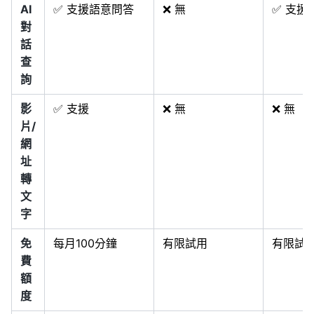
AI
✅ 支援語意問答
❌ 無
✅ 支援
對
話
查
詢
影
✅ 支援
❌ 無
❌ 無
片/
網
址
轉
文
字
免
每月100分鐘
有限試用
有限試
費
額
度