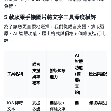
負荷。
5 款蘋果手機圖片轉文字工具深度橫評
為了讓您更直觀地選擇，我們從語言支援、排版還
原、AI 智慧功能、匯出格式與價格五個維度進行比
較。
AI
智慧
語言
功能
支援
排版還原
工具名稱
(摘
匯出與整合
與準
能力
要/
確率
查
詢)
iOS 即時
支援
無排版，
無
僅複製貼上
文本
多語
僅純文字