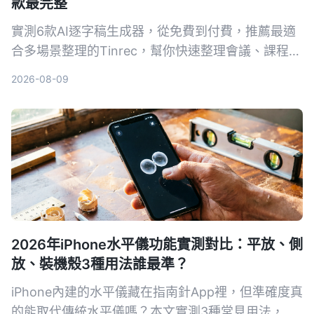
款最完整
實測6款AI逐字稿生成器，從免費到付費，推薦最適
合多場景整理的Tinrec，幫你快速整理會議、課程、
訪談錄音。
2026-08-09
2026年iPhone水平儀功能實測對比：平放、側
放、裝機殼3種用法誰最準？
iPhone內建的水平儀藏在指南針App裡，但準確度真
的能取代傳統水平儀嗎？本文實測3種常見用法，從