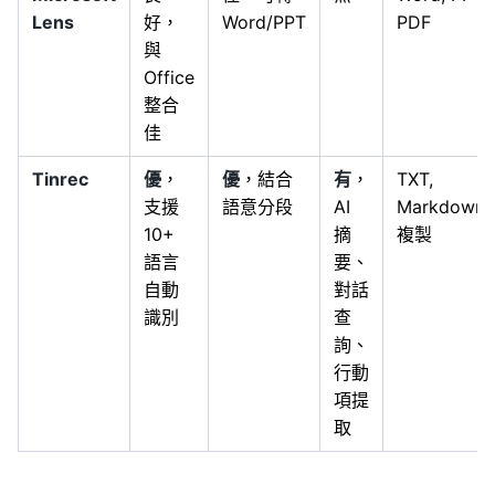
Lens
好，
Word/PPT
PDF
與
Office
整合
佳
Tinrec
優
，
優
，結合
有
，
TXT,
支援
語意分段
AI
Markdown,
10+
摘
複製
語言
要、
自動
對話
識別
查
詢、
行動
項提
取