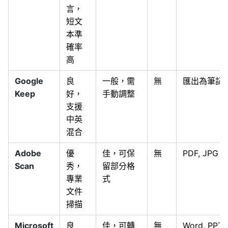
言，
短文
本準
確率
高
Google
良
一般，需
無
匯出為筆記
Keep
好，
手動調整
支援
中英
混合
Adobe
優
佳，可保
無
PDF, JPG
Scan
秀，
留部分格
專業
式
文件
掃描
Microsoft
良
佳，可轉
無
Word, PPT,