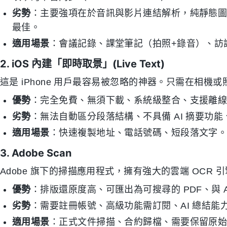
劣勢
：主要強項在於音訊與影片連結解析，純靜態圖片
最佳。
適用場景
：會議記錄、課堂筆記（拍照+錄音）、訪
2. iOS 內建「即時取景」(Live Text)
這是 iPhone 用戶最容易被忽略的神器。只需在相
優勢
：完全免費、無須下載、系統級整合、支援離
劣勢
：無法自動區分段落結構、不具備 AI 摘要功
適用場景
：快速複製地址、電話號碼、短段落文字
3. Adobe Scan
Adobe 旗下的掃描應用程式，擁有強大的雲端 OCR 
優勢
：排版還原度高、可匯出為可搜尋的 PDF、與 Adobe
劣勢
：需要註冊帳號、高級功能需訂閱、AI 總結能
適用場景
：正式文件掃描、合約歸檔、需要保留原