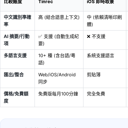
比較維度
Tinrec
iOS 即時取景
中文識別準確
高 (結合語意上下文)
中 (依賴清晰印刷
率
體)
AI 摘要/行動
✅ 支援 (自動生成紀
❌ 不支援
項
要)
多語言支援
10+ 種 (含台語/粵
系統支援語言
語)
匯出/整合
Web/iOS/Android
剪貼簿
同步
價格/免費額
免費版每月100分鐘
完全免費
度