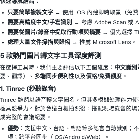
快速導航結論：
只要簡單複製文字
→ 使用 iOS 內建即時取景（免
需要高精度中文/手寫識別
→ 考慮 Adobe Scan 或 A
需要從圖片/錄音中提取行動項與摘要
→ 優先選擇 Tin
處理大量文件掃描與歸檔
→ 推薦 Microsoft Lens。
5 款熱門圖片轉文字工具深度評測
在選擇工具時，我們主要評估以下五個維度：
中文識別
要、翻譯）、
多端同步便利性
以及
價格/免費額度
。
1. Tinrec (秒聽錄音)
Tinrec 雖然以語音轉文字聞名，但其多模態处理能
極具競爭力。對於會議白板拍照後，搭配現場錄音的場景，
成完整的會議紀要。
優勢
：支援中文、台語、粵語等多語言自動識別；不僅
項；跨平台同步（iOS/Android/Web）。