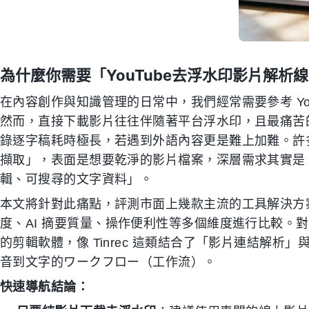
為什麼你需要「YouTube去浮水印影片解析
在內容創作與知識管理的日常中，我們經常需要參考 Yo
然而，直接下載影片往往伴隨著平台浮水印，且最痛苦
錄逐字稿耗時極長，若遇到外語內容更是難上加難。許多
擷取」，表面是想要乾淨的影片檔案，深層需求其實是
輯、可搜尋的文字資料」。
本文將針對此痛點，評測市面上幾款主流的工具解決方
度、AI 摘要質量、操作便利性等多個維度進行比較。
的剪輯軟體，像 Tinrec 這類結合了「影片連結解析
音到文字的ワークフロー（工作流）。
快速導航結論：