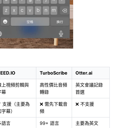
EED.IO
TurboScribe
Otter.ai
線上視頻剪輯與
高性價比音頻
英文會議記錄
字幕
轉錄
首選
✅ 支援（主要為
❌ 需先下載音
❌ 不支援
加字幕）
頻
多語言
99+ 語言
主要為英文