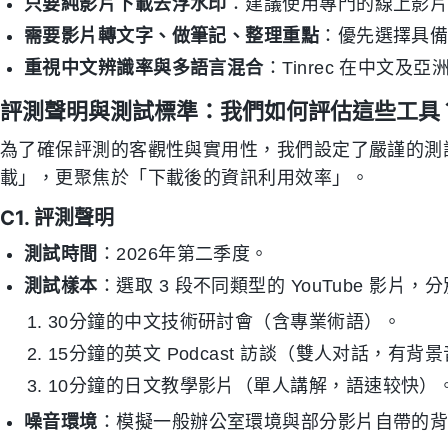
只要純影片下載去浮水印
：建議使用專門的線上影
需要影片轉文字、做筆記、整理重點
：優先選擇具備 A
重視中文辨識率與多語言混合
：Tinrec 在中文
評測聲明與測試標準：我們如何評估這些工具
為了確保評測的客觀性與實用性，我們設定了嚴謹的測
載」，更聚焦於「下載後的資訊利用效率」。
C1. 評測聲明
測試時間
：2026年第二季度。
測試樣本
：選取 3 段不同類型的 YouTube 影片，
30分鐘的中文技術研討會（含專業術語）。
15分鐘的英文 Podcast 訪談（雙人对話，有背
10分鐘的日文教學影片（單人講解，語速较快）
噪音環境
：模擬一般辦公室環境與部分影片自帶的