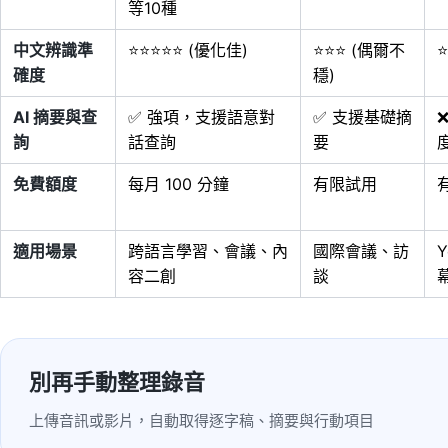
等10種
中文辨識準
⭐⭐⭐⭐⭐ (優化佳)
⭐⭐⭐ (偶爾不
⭐
確度
穩)
AI 摘要與查
✅ 強項，支援語意對
✅ 支援基礎摘
詢
話查詢
要
免費額度
每月 100 分鐘
有限試用
適用場景
跨語言學習、會議、內
國際會議、訪
Y
容二創
談
別再手動整理錄音
上傳音訊或影片，自動取得逐字稿、摘要與行動項目