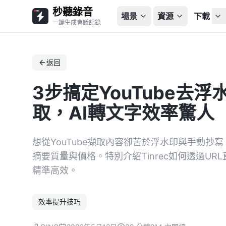
秒聽錄音
場景
資源
下載
一鍵生成會議記錄
返回
3步搞定YouTube去
取，AI轉文字效率驚人
想從YouTube擷取內容卻苦於浮水印與手動抄
摘要質量與價格。特別介紹Tinrec如何透過UR
精準高效。
效率提升技巧