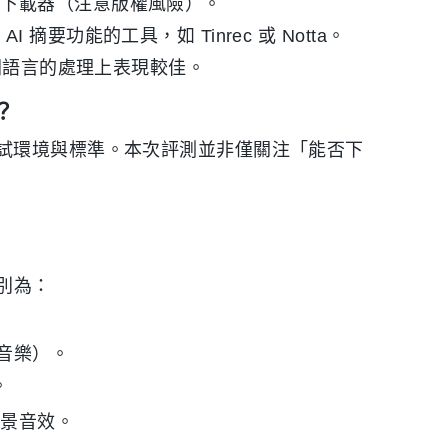
片下載器（注意版權風險）。
I 摘要功能的工具，如 Tinrec 或 Notta。
及亞洲語言的處理上表現較佳。
？
試環境與標準。本次評測並非僅關注「能否下
分別為：
景音樂）。
。
背景音效。