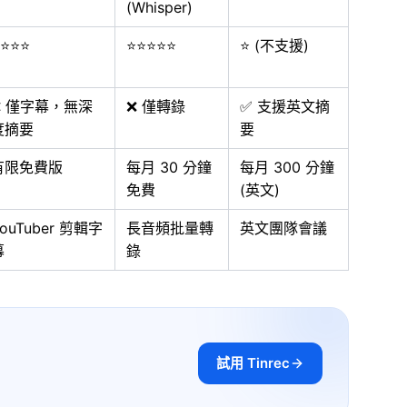
(Whisper)
⭐⭐⭐
⭐⭐⭐⭐⭐
⭐ (不支援)
❌ 僅字幕，無深
❌ 僅轉錄
✅ 支援英文摘
度摘要
要
有限免費版
每月 30 分鐘
每月 300 分鐘
免費
(英文)
ouTuber 剪輯字
長音頻批量轉
英文團隊會議
幕
錄
試用 Tinrec