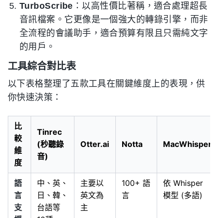
TurboScribe
：以高性價比著稱，適合處理超長
音訊檔案。它更像是一個強大的轉錄引擎，而非
全流程的會議助手，適合預算有限且只需純文字
的用戶。
工具綜合對比表
以下表格整理了五款工具在關鍵維度上的表現，供
你快速決策：
比
Tinrec
較
(秒聽錄
Otter.ai
Notta
MacWhisper
維
音)
度
語
中、英、
主要以
100+ 語
依 Whisper
言
日、韓、
英文為
言
模型 (多語)
支
台語等
主