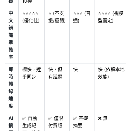
援
10種
中
⭐⭐⭐⭐⭐
⭐ (不支
⭐⭐⭐ (普
⭐⭐⭐⭐ (視模
文
(優化佳)
援/極弱)
通)
型而定)
辨
識
準
確
率
即
極快，近
快，但
快
快 (依賴本地
時
乎同步
有延遲
效能)
轉
錄
速
度
AI
✅ 自動
✅ 僅限
✅ 基礎
❌ 無
摘
生成紀
付費版
摘要