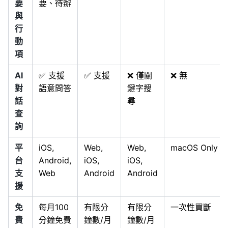
要
要、待辦
與
行
動
項
AI
✅ 支援
✅ 支援
❌ 僅關
❌ 無
對
語意問答
鍵字搜
話
尋
查
詢
平
iOS,
Web,
Web,
macOS Only
台
Android,
iOS,
iOS,
支
Web
Android
Android
援
免
每月100
有限分
有限分
一次性買斷
費
分鐘免費
鐘數/月
鐘數/月