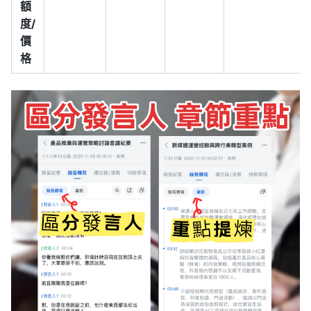
額
度/
價
格