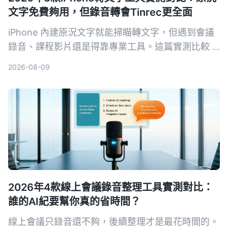
文字免費夠用，但錄音轉會Tinrec更全面
iPhone 內建原況文字就能掃瞄轉文字，但遇到會議
錄音、課程影片還是得靠專業工具。這篇實測比較 3
款 iPhone 轉文字工具，包括原況文字、Otter.ai 和
2026-08-09
Tinrec，告訴你哪個最適合整理音檔、哪個免費方案
最划算。
2026年4款線上會議錄音整理工具實測對比：
誰的AI紀要幫你真的省時間？
線上會議只錄音還不夠，後續整理才是最花時間的。