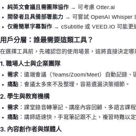
純英文會議且需團隊協作
→ 可考慮 Otter.ai
開發者且具備部署能力
→ 可嘗試 OpenAI Whisper 或
仅需簡單字幕製作
→ cSubtitle 或 VEED.IO 可能
用戶分層：誰最需要這類工具？
在選擇工具前，先確認您的使用場景，這將直接決定哪
1. 職場人士與企業團隊
需求
：遠端會議（Teams/Zoom/Meet）自動
痛點
：會議太多來不及整理，容易遺漏決策細節。
2. 學生與教育機構
需求
：課堂錄音轉筆記、講座內容回顧、多語言課
痛點
：講師語速快，手寫筆記跟不上，複習時難以
3. 內容創作者與媒體人