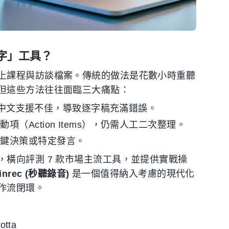
字」工具？
上課程與訪談檔案。傳統的做法是花數小時重聽
但這些方法往往面臨三大痛點：
i）對中文支援不佳，導致逐字稿充滿錯誤。
Action Items），仍需人工二次整理。
關鍵決策或特定發言。
橫向評測 7 款市場主流工具，並提供實戰操
inrec (秒聽錄音)
是一個值得納入考慮的現代化
作流閉環。
tta