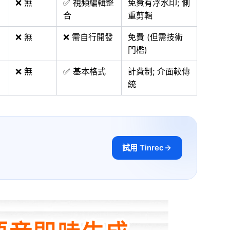
❌ 無
✅ 視頻編輯整
免費有浮水印; 側
合
重剪輯
❌ 無
❌ 需自行開發
免費 (但需技術
門檻)
❌ 無
✅ 基本格式
計費制; 介面較傳
統
試用 Tinrec