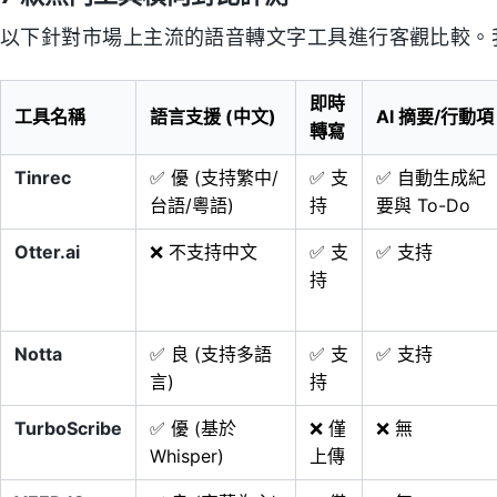
以下針對市場上主流的語音轉文字工具進行客觀比較。
即時
工具名稱
語言支援 (中文)
AI 摘要/行動項
轉寫
Tinrec
✅ 優 (支持繁中/
✅ 支
✅ 自動生成紀
台語/粵語)
持
要與 To-Do
Otter.ai
❌ 不支持中文
✅ 支
✅ 支持
持
Notta
✅ 良 (支持多語
✅ 支
✅ 支持
言)
持
TurboScribe
✅ 優 (基於
❌ 僅
❌ 無
Whisper)
上傳