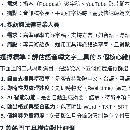
需求
：播客（Podcast）逐字稿、YouTube 影片
痛點
：音訊檔案長，手动打字耗時，需要快速轉為
4. 採訪與法律專業人員
需求
：高準確率的逐字稿、支持方言（如台語、粵
痛點
：專業術語多，通用工具辨識錯誤率高，且對
選擇標準：評估語音轉文字工具的 5 個核心維
市面上的工具琳瑯滿目，建議從以下五個維度進行篩選
語言支援與準確率
：是否支持繁體中文、台語、粵
即時性與處理速度
：是即時轉寫（Real-time）
AI 智能功能
：是否自動生成摘要、結論、待辦事項？是否
匯出格式與整合能力
：能否匯出 Word、TXT、SRT？
價格與免費額度
：免費版每月分鐘數限制為何？付
7 款熱門工具橫向對比評測