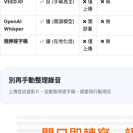
VEED.IO
✅ 良 (字幕為主)
❌ 僅
❌ 無
上傳
OpenAI
✅ 優 (開源模型)
❌ 需
❌ 無
Whisper
部署
雅婷逐字稿
✅ 優 (在地化佳)
❌ 僅
❌ 無
上傳
別再手動整理錄音
上傳音訊或影片，自動取得逐字稿、摘要與行動項目