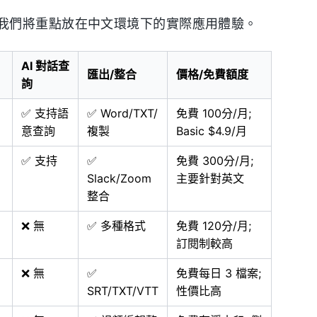
我們將重點放在中文環境下的實際應用體驗。
AI 對話查
匯出/整合
價格/免費額度
詢
✅ 支持語
✅ Word/TXT/
免費 100分/月;
意查詢
複製
Basic $4.9/月
✅ 支持
✅
免費 300分/月;
Slack/Zoom
主要針對英文
整合
❌ 無
✅ 多種格式
免費 120分/月;
訂閱制較高
❌ 無
✅
免費每日 3 檔案;
SRT/TXT/VTT
性價比高