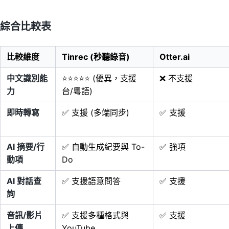
綜合比較表
比較維度
Tinrec (秒聽錄音)
Otter.ai
中文識別能
⭐⭐⭐⭐⭐ (優異，支援
❌ 不支援
力
台/粵語)
即時轉寫
✅ 支援 (多端同步)
✅ 支援
AI 摘要/行
✅ 自動生成紀要與 To-
✅ 強項
動項
Do
AI 對話查
✅ 支援語意問答
✅ 支援
詢
音訊/影片
✅ 支援多種格式與
✅ 支援
上傳
YouTube