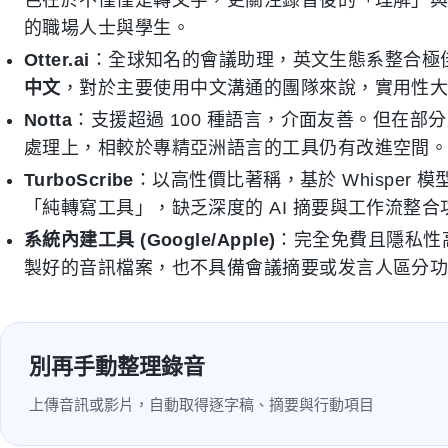
色在於不僅僅是轉文字，更關注錄音後的「理解」
的職場人士與學生。
Otter.ai
：全球知名的會議助理，英文生態系整合極佳（
中文
，對於主要使用中文溝通的團隊來說，實用性
Notta
：支援超過 100 種語言，介面友善。但在
處理上，相較於專精亞洲語言的工具仍有改進空間
TurboScribe
：以高性價比著稱，基於 Whisper
「純轉寫工具」，缺乏深度的 AI 摘要與工作流整合
系統內建工具 (Google/Apple)
：完全免費且隱私性
製好的音訊檔案，也不具備會議摘要或发言人區分
別再手動整理錄音
上傳音訊或影片，自動取得逐字稿、摘要與行動項目