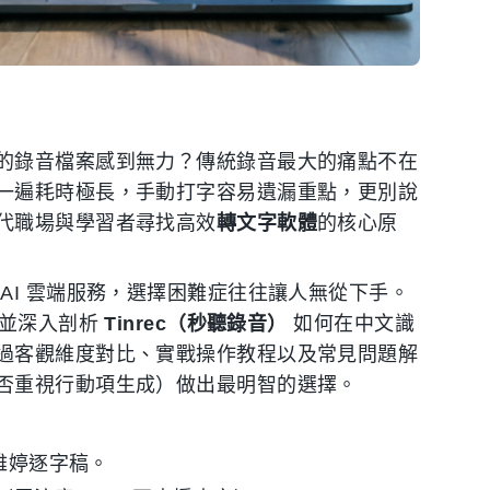
的錄音檔案感到無力？傳統錄音最大的痛點不在
一遍耗時極長，手動打字容易遺漏重點，更別說
代職場與學習者尋找高效
轉文字軟體
的核心原
AI 雲端服務，選擇困難症往往讓人無從下手。
，並深入剖析
Tinrec（秒聽錄音）
如何在中文識
過客觀維度對比、實戰操作教程以及常見問題解
否重視行動項生成）做出最明智的選擇。
 或雅婷逐字稿。