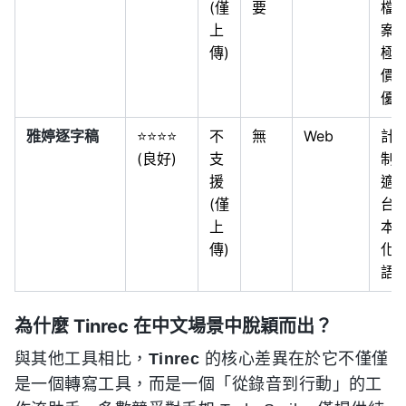
(僅
要
檔
上
案
傳)
極
價
優
雅婷逐字稿
⭐⭐⭐⭐
不
無
Web
計
(良好)
支
制
援
適
(僅
台
上
本
傳)
化
語
為什麼 Tinrec 在中文場景中脫穎而出？
與其他工具相比，
Tinrec
的核心差異在於它不僅僅
是一個轉寫工具，而是一個「從錄音到行動」的工