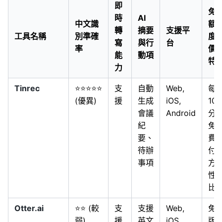
即
免
時
AI
中文識
額
轉
摘要
支援平
工具名稱
別準確
度/
寫
與行
台
率
價
能
動項
特
力
Tinrec
⭐⭐⭐⭐⭐
支
自動
Web,
每
(優異)
援
生成
iOS,
100
會議
Android
分
紀
免
要、
費
待辦
付
事項
方
性
比
Otter.ai
⭐⭐ (較
支
支援
Web,
免
弱)
援
英文
iOS,
版