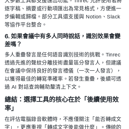
大多數工具都支援匯出功能。Tinrec 允許使用者將
逐字稿、摘要或行動項匯出為常見格式，方便進一
步編輯或歸檔。部分工具還支援與 Notion、Slack
等協作平台整合。
6. 如果會議中有多人同時說話，識別效果會變
差嗎？
多人重疊發言是任何語音識別技術的挑戰。Tinrec
透過先進的聲紋分離技術盡量區分發言人，但建議
在會議中保持良好的發言禮儀（一次一人發言），
以獲得最佳的轉寫準確率。若發生重疊，後續可透
過 AI 對話查詢輔助釐清上下文。
總結：選擇工具的核心在於「後續使用效
率」
在評估電腦錄音軟體時，不應僅關注「能否轉成文
字」，更應重視「轉成文字後能做什麼」。傳統的