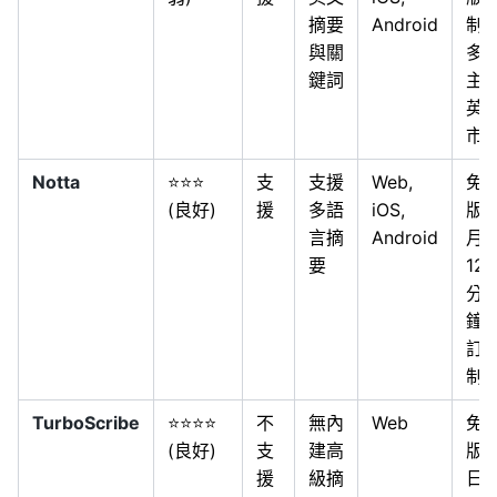
摘要
Android
制
與關
多
鍵詞
主
英
市
Notta
⭐⭐⭐
支
支援
Web,
免
(良好)
援
多語
iOS,
版
言摘
Android
月
要
120
分
鐘
訂
制
TurboScribe
⭐⭐⭐⭐
不
無內
Web
免
(良好)
支
建高
版
援
級摘
日3