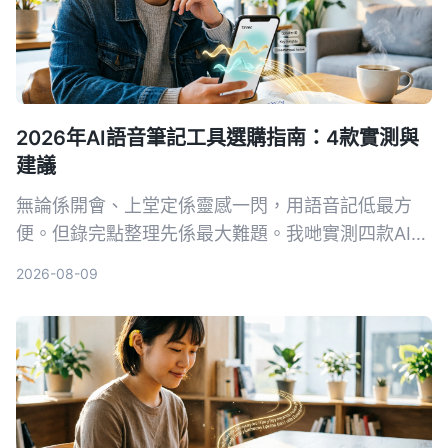
2026年AI語音筆記工具選購指南：4款實測與
建議
無論係開會、上堂定係靈感一閃，用語音記低最方
便。但錄完點整理先係最大難題。我哋實測四款AI語
音筆記工具，發現Tinrec（秒聽錄音）喺多來源輸入
2026-08-09
同AI問答方面最搶眼，幫你將錄音真正變成可行動嘅
知識。