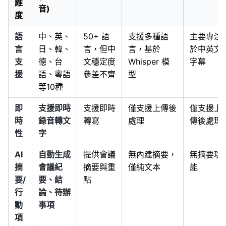
維
音)
度
語
中、英、
50+ 語
支援多種語
主要專注
言
日、韓、
言，但中
言，基於
於中英文
支
德、台
文穩定度
Whisper 模
字幕
援
語、粵語
參差不齊
型
等10種
即
支援即時
支援即時
僅支援上傳後
僅支援上
時
錄音轉文
轉寫
處理
傳後處理
性
字
AI
自動生成
提供會議
無內建摘要，
無摘要功
摘
會議紀
摘要與重
僅純文本
能
要/
要、結
點
行
論、待辦
動
事項
項