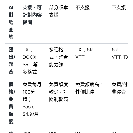
AI
支援，可
部分版本
不支援
不支援
對
針對內容
支援
話
提問
查
詢
匯
TXT,
多種格
TXT, SRT,
SRT,
出/
DOCX,
式，整合
VTT
VTT, TXT
整
SRT 等
能力強
合
多格式
價
免費每月
免費額度
免費額度高，
免費/付
格/
100分
較少，訂
性價比佳
費混合
免
鐘；
閱制較高
費
Basic
額
$4.9/月
度