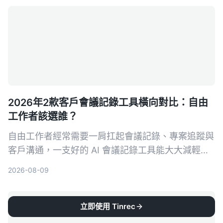
2026年2款客戶會議記錄工具橫向對比：自由
工作者該選誰？
自由工作者經常需要一肩扛起會議記錄、專案追蹤與
客戶溝通，一支好的 AI 會議記錄工具能大大減輕負
擔。本文從多來源輸入、中文支援、AI 整理能力、
2026-08-09
價格方案與跨平台體驗五大維度，深度比較 Tinrec
與 Otter.ai，幫助你找到最適合接案者的會議記錄幫
手。
立即使用 Tinrec