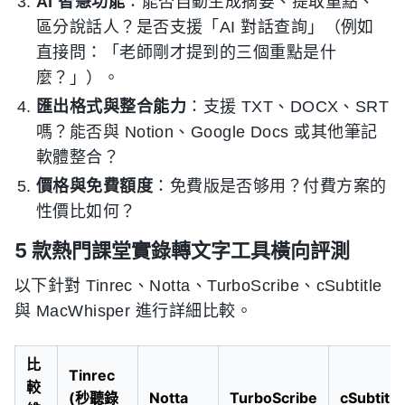
AI 智慧功能
：能否自動生成摘要、提取重點、
區分說話人？是否支援「AI 對話查詢」（例如
直接問：「老師剛才提到的三個重點是什
麼？」）。
匯出格式與整合能力
：支援 TXT、DOCX、SRT
嗎？能否與 Notion、Google Docs 或其他筆記
軟體整合？
價格與免費額度
：免費版是否够用？付費方案的
性價比如何？
5 款熱門課堂實錄轉文字工具橫向評測
以下針對 Tinrec、Notta、TurboScribe、cSubtitle
與 MacWhisper 進行詳細比較。
比
Tinrec
較
(秒聽錄
Notta
TurboScribe
cSubtitle