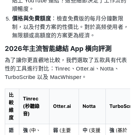
貼上 YouTube 連結？這些細節決定了工作流的
順暢度。
價格與免費額度
：檢查免費版的每月分鐘數限
制，以及付費方案的性價比。對於高频使用者，
無限額或高額度的方案更為經濟。
2026年主流智能總結 App 橫向評測
為了讓你更直觀地比較，我們選取了五款具有代表
性的工具進行對比：Tinrec、Otter.ai、Notta、
TurboScribe 以及 MacWhisper。
比
Tinrec
較
(秒聽錄
Otter.ai
Notta
TurboScri
維
音)
度
語
強
(中、
弱
(主要
中
(支援
強
(基於