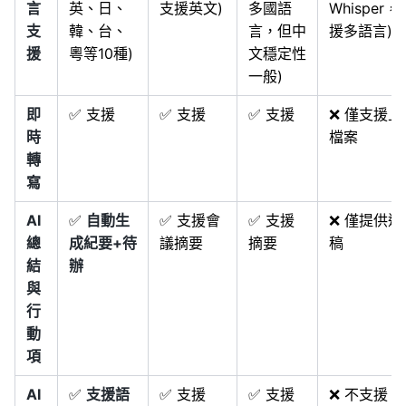
言
英、日、
支援英文)
多國語
Whisper，
支
韓、台、
言，但中
援多語言)
援
粵等10種)
文穩定性
一般)
即
✅ 支援
✅ 支援
✅ 支援
❌ 僅支援上
時
檔案
轉
寫
AI
✅
自動生
✅ 支援會
✅ 支援
❌ 僅提供逐
總
成紀要+待
議摘要
摘要
稿
結
辦
與
行
動
項
AI
✅
支援語
✅ 支援
✅ 支援
❌ 不支援