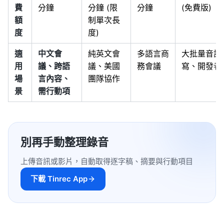
費
分鐘
分鐘 (限
分鐘
(免費版)
額
制單次長
度
度)
適
中文會
純英文會
多語言商
大批量音訊
用
議、跨語
議、美國
務會議
寫、開發者
場
言內容、
團隊協作
景
需行動項
別再手動整理錄音
上傳音訊或影片，自動取得逐字稿、摘要與行動項目
下載 Tinrec App