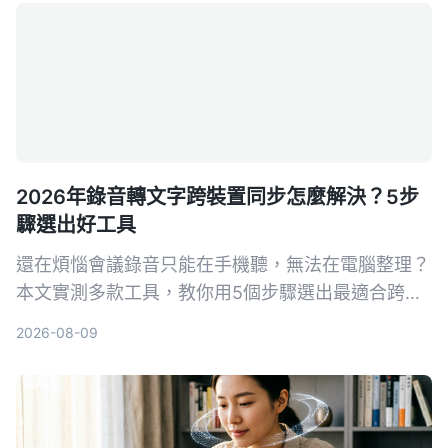
2026年錄音轉文字跨裝置同步怎麼解決？5步
驟選出好工具
還在煩惱會議錄音只能在手機聽，無法在電腦整理？
本文實測多款工具，教你用5個步驟選出最適合跨裝
置同步的錄音轉文字方案，並詳細評測Tinrec（秒聽
2026-08-09
錄音）等熱門選擇。