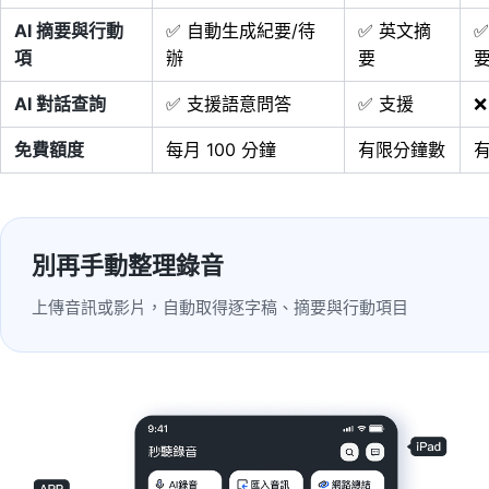
AI 摘要與行動
✅ 自動生成紀要/待
✅ 英文摘
✅
項
辦
要
AI 對話查詢
✅ 支援語意問答
✅ 支援
❌
免費額度
每月 100 分鐘
有限分鐘數
別再手動整理錄音
上傳音訊或影片，自動取得逐字稿、摘要與行動項目