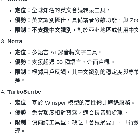
定位
：全球知名的英文會議转录工具。
優勢
：英文識別極佳，具備講者分離功能，與 Zoom
限制
：
不支援中文識別
，對於亞洲地區或使用中
Notta
定位
：多語言 AI 錄音轉文字工具。
優勢
：支援超過 50 種語言，介面直觀。
限制
：根據用戶反饋，其中文識別的穩定度與專
差。
TurboScribe
定位
：基於 Whisper 模型的高性價比轉錄服務。
優勢
：免費額度相對寬鬆，適合長音頻處理。
限制
：偏向純工具型，缺乏「會議摘要」、「行動
理。