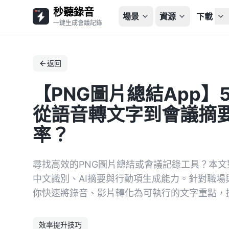
秒聽錄音
場景
資源
下載
一鍵生成會議記錄
返回
【PNG圖片總結App】
從語音轉文字到會議摘要，
率？
尋找高效的PNG圖片總結或會議記錄工具？本文對比Ti
中文識別、AI摘要與行動項生成能力。針對職
你快速將錄音、影片轉化為可執行的文字重點，
效率提升技巧