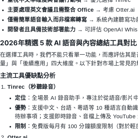
重視中文準確度與會議行動項
→ 優先選擇 Tinrec
主要處理英文會議且需整合 Office
→ 考慮 Otter.ai
僅需簡單語音輸入而非檔案轉寫
→ 系統內建聽寫功
開發者且具備技術部署能力
→ 可評估 OpenAI Whis
2026年精選 5 款 AI 語音與內容總結工具對比
在選擇工具時，我們不能只看單一功能，而應評估其是
量」與「後續應用」四大維度。以下針對市場上常見的
主流工具優缺點分析
Tinrec（秒聽錄音）
定位
：全場景 AI 錄音助手，專注於從語音/影
優勢
：支援中文、台語、粵語等 10 種語言自
待辦事項；支援即時錄音、音檔上傳及 YouTub
限制
：免費版每月有 100 分鐘額度限制（對於
Otter.ai