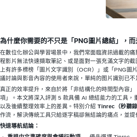
為什麼你需要的不只是「PNG圖片總結」，
在數位化辦公與學習場景中，我們常面臨資訊過載的痛
程影片無法快速擷取筆記、或是面對一張充滿文字的截圖
上有許多標榜「圖片文字識別（OCR）」或「PNG圖
議討論與影音內容的使用者來說，單純的图片識別已不
真正的效率提升，來自於將「非結構化的時間型內容」
項」。本文將深入評測 5 款具備 AI 總結能力的工
以及後續整理效率上的差異。特別介紹
Tinrec（秒聽
作流，解決傳統工具只給逐字稿卻無結論的痛点，並提
快速導航結論：