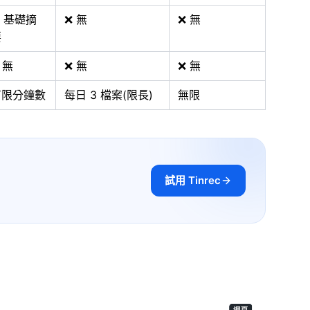
 基礎摘
❌ 無
❌ 無
要
 無
❌ 無
❌ 無
有限分鐘數
每日 3 檔案(限長)
無限
試用 Tinrec