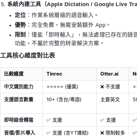
系統內建工具（Apple Dictation / Google Live Tr
定位
：作業系統層級的語音輸入。
優勢
：完全免費，無需安裝額外 App。
限制
：僅能「即時輸入」，無法處理已存在的錄音
功能，不屬於完整的转录解決方案。
工具核心維度對比表
比較維度
Tinrec
Otter.ai
N
中文識別能力
⭐⭐⭐⭐⭐ (優異)
❌ 不支援
⭐
支援語言數量
10+ (含台/粵語)
主要英文
5
即時錄音轉寫
✅ 支援
✅ 支援
✅
音檔/影片導入
✅ 支援 (含YT連結)
❌ 限制較多
✅