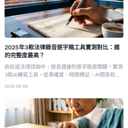
2025年3款法律錄音逐字稿工具實測對比：誰
的完整度最高？
訴訟或法律諮詢中，錄音證據的逐字稿是關鍵。實測
3款AI轉寫工具，從準確度、時間標記、AI問答和法
律場景適用性，找出能幫你省時又符合法院要求的首
2026-08-09
選。