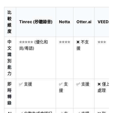
比
較
Tinrec (秒聽錄音)
Notta
Otter.ai
VEED.I
維
度
中
⭐⭐⭐⭐⭐ (優化和
⭐⭐⭐⭐
❌ 不支
⭐⭐⭐
文
尚/粵語)
援
識
別
能
力
即
✅ 支援
✅ 支
✅ 支援
❌ 僅上
時
援
處理
轉
錄