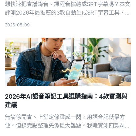
想快速把會議錄音、課程音檔轉成SRT字幕嗎？本文
評測2026年最推薦的3款自動生成SRT字幕工具，並
以Tinrec為例，手把手教你5步驟完成字幕生成，從
2026-08-09
此告別手打字幕的噩夢。
2026年AI語音筆記工具選購指南：4款實測與
建議
無論係開會、上堂定係靈感一閃，用語音記低最方
便。但錄完點整理先係最大難題。我哋實測四款AI語
音筆記工具，發現Tinrec（秒聽錄音）喺多來源輸入