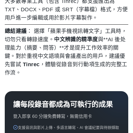
大多數專業工具（包含 Tinrec）都支援匯出為
TXT、DOCX、PDF 或 SRT（字幕檔）格式，方便
用戶進一步編輯或用於影片字幕製作。
總結建議
： 選擇「蘋果手機視訊轉文字」工具時，
切勿只看轉錄速度。
中文辨識的精準度
與**AI 後处
理能力（摘要、問答）**才是提升工作效率的關
鍵。對於重視中文語境與會議產出的用戶，建議優
先嘗試
Tinrec
，體驗從錄音到行動項生成的完整工
作流。
讓每段錄音都成為可執行的成果
登入即享 60 分鐘免費轉寫，無需信用卡
支援音訊與影片上傳、多語言轉寫、AI 會議紀要與待辦擷取