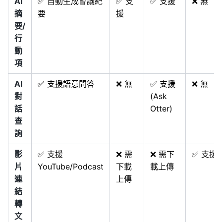
AI
✅ 自動生成會議紀
✅ 支
✅ 支援
❌ 無
摘
要
援
要/
行
動
項
AI
✅ 支援語意問答
❌ 無
✅ 支援
❌ 無
對
(Ask
話
Otter)
查
詢
影
✅ 支援
❌ 需
❌ 需下
✅ 支援
片
YouTube/Podcast
下載
載上傳
連
上傳
結
轉
文