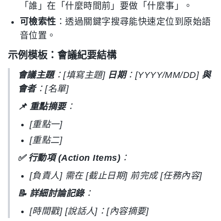
「誰」在「什麼時間前」要做「什麼事」。
可檢索性
：透過關鍵字搜尋能快速定位到原始語
音位置。
示例模板：會議紀要結構
會議主題
：[填寫主題]
日期
：[YYYY/MM/DD]
與
會者
：[名單]
📌 重點摘要
：
[重點一]
[重點二]
✅ 行動項 (Action Items)
：
[負責人] 需在 [截止日期] 前完成 [任務內容]
📝 詳細討論記錄
：
[時間戳] [說話人]：[內容摘要]