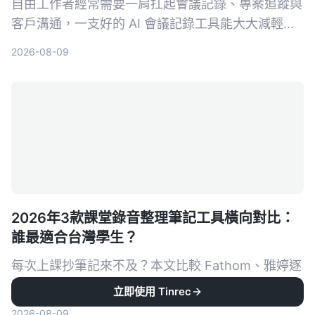
自由工作者經常需要一肩扛起會議記錄、專案追蹤與
客戶溝通，一支好的 AI 會議記錄工具能大大減輕負
擔。本文從多來源輸入、中文支援、AI 整理能力、
2026-08-09
價格方案與跨平台體驗五大維度，深度比較 Tinrec
與 Otter.ai，幫助你找到最適合接案者的會議記錄幫
手。
2026年3款課堂錄音整理筆記工具橫向對比：
誰最適合台灣學生？
每次上課抄筆記來不及？本文比較 Fathom、雅婷逐
字稿與 Tinrec 這三款 AI 錄音轉文字工具，從免費額
立即使用 Tinrec
度、中文辨識、AI 摘要功能到跨平台支援，幫你找
2026-08-09