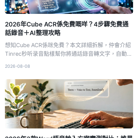
2026年Cube ACR係免費嘅咩？4步驟免費通
話錄音＋AI整理攻略
想知Cube ACR係咪免費？本文詳細拆解，仲會介紹
Tinrec秒听录音點樣幫你將通話錄音轉文字，自動出
摘要同待辦，等你唔使再OT聽返錄音。
2026-08-08