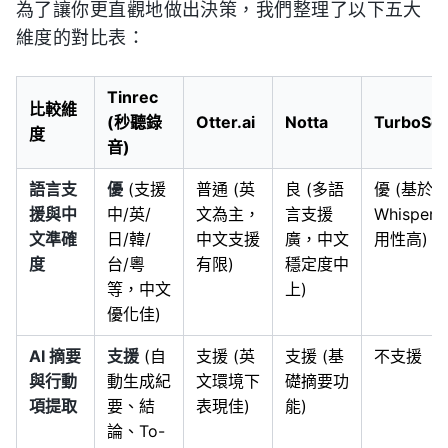
為了讓你更直觀地做出決策，我們整理了以下五大
維度的對比表：
Tinrec
比較維
(秒聽錄
Otter.ai
Notta
TurboScr
度
音)
語言支
優
(支援
普通 (英
良 (多語
優 (基於
援與中
中/英/
文為主，
言支援
Whisper
文準確
日/韓/
中文支援
廣，中文
用性高)
度
台/粵
有限)
穩定度中
等，中文
上)
優化佳)
AI 摘要
支援
(自
支援 (英
支援 (基
不支援
與行動
動生成紀
文環境下
礎摘要功
項提取
要、結
表現佳)
能)
論、To-