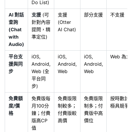
Do List)
AI 對話
支援
(可
支援
部分支援
不支援
查詢
針對內容
(Otter
(Chat
提問，精
AI Chat)
with
準定位)
Audio)
平台支
iOS,
iOS,
iOS,
Web 為主
援與同
Android,
Android,
Android,
步
Web (全
Web
Web
平台同
步)
免費額
免費版每
免費版限
免費版限
按時數計
度/價
月100分
制較多；
制多；付
極具競爭
格
鐘；付費
付費版較
費版中高
版高CP
高價
價位
值