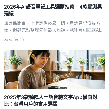
2026年AI語音筆記工具選購指南：4款實測與
建議
無論係開會、上堂定係靈感一閃，用語音記低最方
便。但錄完點整理先係最大難題。我哋實測四款AI語
音筆記工具，發現Tinrec（秒聽錄音）喺多來源輸入
2026-08-09
同AI問答方面最搶眼，幫你將錄音真正變成可行動嘅
知識。
2025年3款聽障人士語音轉文字App橫向對
比：台灣用戶的實用選擇