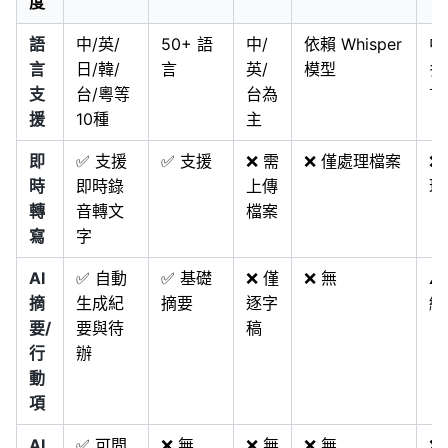
度
語
中/英/
50+ 語
中/
依賴 Whisper
中
言
日/韓/
言
英/
模型
多
支
台/粵等
台為
言
援
10種
主
即
✅ 支援
✅ 支援
❌ 需
❌ 僅處理檔案
❌
時
即時錄
上傳
理
轉
音轉文
檔案
寫
字
AI
✅ 自動
✅ 基礎
❌ 僅
❌ 無
⚠
摘
生成紀
摘要
逐字
編
要/
要與待
稿
行
辦
動
項
AI
✅ 可問
❌ 無
❌ 無
❌ 無
❌