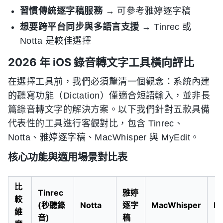
習慣傳統逐字稿服務
→ 可參考雅婷逐字稿
想要跨平台同步與多語言支援
→ Tinrec 或
Notta 是較佳選擇
2026 年 iOS 錄音轉文字工具橫向評比
在選擇工具前，我們必須釐清一個觀念：系統內建
的聽寫功能（Dictation）僅適合短語輸入，並非長
篇錄音轉文字的解決方案。以下我們針對五款具備
代表性的工具進行客觀對比，包含 Tinrec、
Notta、雅婷逐字稿、MacWhisper 與 MyEdit。
核心功能與適用場景對比表
比
Tinrec
雅婷
較
(秒聽錄
Notta
逐字
MacWhisper
My
維
音)
稿