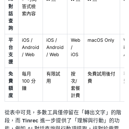
對
答式檢
話
索內容
查
詢
平
iOS /
iOS /
Web
macOS Only
We
台
Android
Android
/
iO
支
/ Web
/ Web
iOS
An
援
免
每月
有限試
按
免費試用後付
有
費
100 分
用
次/
費
費
額
鐘
套餐
度
計費
從表中可見，多數工具僅停留在「轉出文字」的階
段，而
Tinrec
進一步提供了「理解與行動」的功
能，例如 AI 對話查詢與行動項提取，這對於需要