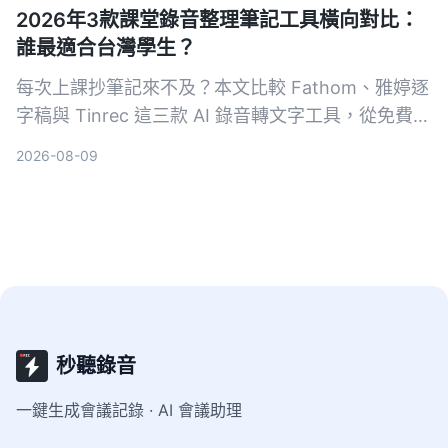
2026年3款課堂錄音整理筆記工具橫向對比：
誰最適合台灣學生？
每次上課抄筆記來不及？本文比較 Fathom、雅婷逐
字稿與 Tinrec 這三款 AI 錄音轉文字工具，從免費額
度、中文辨識、AI 摘要功能到跨平台支援，幫你找
2026-08-09
到最適合整理課堂錄音的高效筆記助手。
秒聽錄音
一鍵生成會議記錄 · AI 會議助理