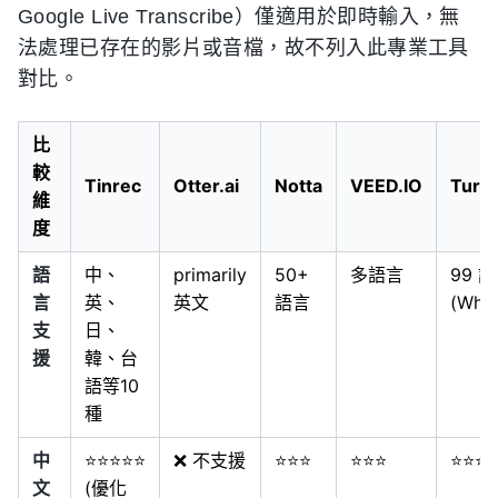
Google Live Transcribe）僅適用於即時輸入，無
法處理已存在的影片或音檔，故不列入此專業工具
對比。
比
較
Tinrec
Otter.ai
Notta
VEED.IO
Turb
維
度
語
中、
primarily
50+
多語言
99 
言
英、
英文
語言
(Whis
支
日、
援
韓、台
語等10
種
中
⭐⭐⭐⭐⭐
❌ 不支援
⭐⭐⭐
⭐⭐⭐
⭐⭐⭐
文
(優化