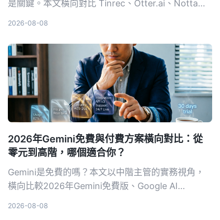
是關鍵。本文橫向對比 Tinrec、Otter.ai、Notta、
TurboScribe 與 PLAUD，從免費到付費、會議到創
2026-08-08
作，幫你選出最適合的錄音轉文字方案。
2026年Gemini免費與付費方案橫向對比：從
零元到高階，哪個適合你？
Gemini是免費的嗎？本文以中階主管的實務視角，
橫向比較2026年Gemini免費版、Google AI
Plus（月費NT$260）、Pro、Ultra 5x與Ultra 20x
2026-08-08
共5種方案。從用量、功能、工作整合三個維度，幫