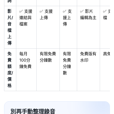
詢
影
✅ 支援
✅ 支援
✅ 支
✅ 影片
✅ 支
片/
連結與
上傳
援上
編輯為主
檔
音
檔案
傳
檔
上
傳
免
每月
有限免費
有限
免費版有
高免
費
100分
分鐘數
免費
水印
額
鐘免費
分鐘
度/
數
價
格
別再手動整理錄音