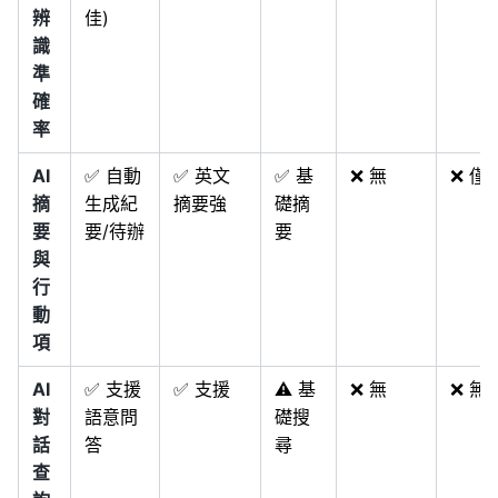
辨
佳)
識
準
確
率
AI
✅ 自動
✅ 英文
✅ 基
❌ 無
❌ 僅
摘
生成紀
摘要強
礎摘
要
要/待辦
要
與
行
動
項
AI
✅ 支援
✅ 支援
⚠️ 基
❌ 無
❌ 無
對
語意問
礎搜
話
答
尋
查