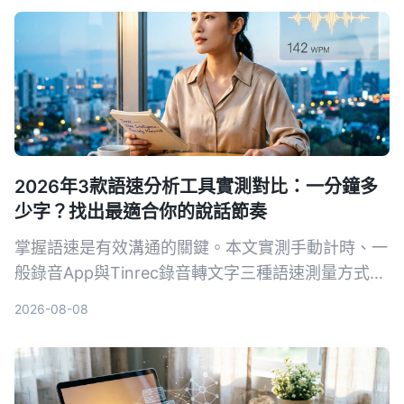
你算清楚免費版夠不夠用、什麼情況下該升級，並附
上30天免費體驗企業版的管道。
2026年3款語速分析工具實測對比：一分鐘多
少字？找出最適合你的說話節奏
掌握語速是有效溝通的關鍵。本文實測手動計時、一
般錄音App與Tinrec錄音轉文字三種語速測量方式，
從精準度、便利性到附加功能完整比較，幫你找到最
2026-08-08
適合的測量工具，調校出專業的說話節奏。