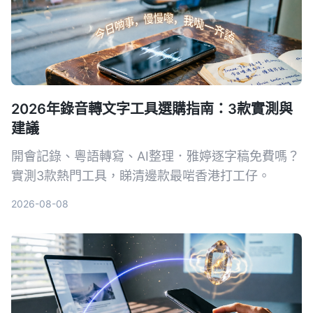
2026年錄音轉文字工具選購指南：3款實測與
建議
開會記錄、粵語轉寫、AI整理．雅婷逐字稿免費嗎？
實測3款熱門工具，睇清邊款最啱香港打工仔。
2026-08-08