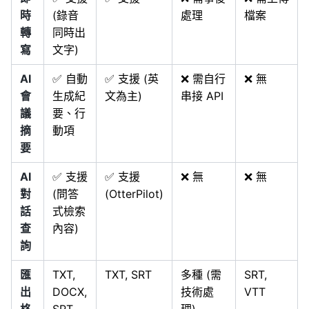
時
(錄音
處理
檔案
轉
同時出
寫
文字)
AI
✅ 自動
✅ 支援 (英
❌ 需自行
❌ 無
會
生成紀
文為主)
串接 API
議
要、行
摘
動項
要
AI
✅ 支援
✅ 支援
❌ 無
❌ 無
對
(問答
(OtterPilot)
話
式檢索
查
內容)
詢
匯
TXT,
TXT, SRT
多種 (需
SRT,
出
DOCX,
技術處
VTT