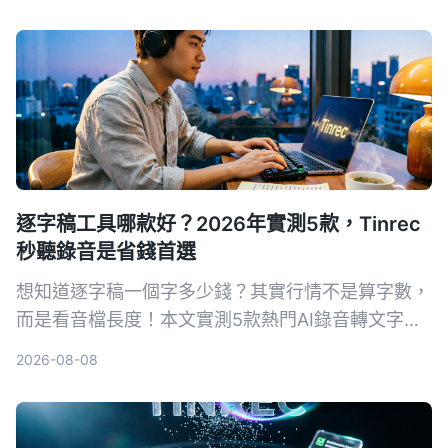
片整理需求。
逐字稿工具哪款好？2026年實測5款，Tinrec
秒聽錄音是省錢首選
想知道逐字稿一個字多少錢？其實行情不是算字數，
而是看音檔長度！本文實測5款熱門AI錄音轉文字工
具，比較人工聽打與AI工具的費用、準確度與效率，
2026-08-08
最後推薦為何Tinrec秒聽錄音是兼顧品質與預算的最
佳選擇。