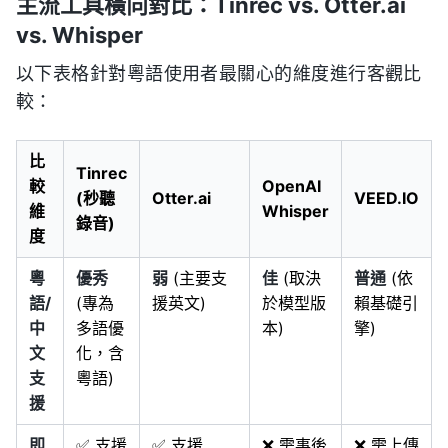
主流工具橫向對比：Tinrec vs. Otter.ai
vs. Whisper
以下表格針對粵語使用者最關心的維度進行客觀比
較：
比
Tinrec
較
OpenAI
(秒聽
Otter.ai
VEED.IO
維
Whisper
錄音)
度
粵
優秀
弱
(主要支
佳
(取決
普通
(依
語/
(專為
援英文)
於模型版
賴基礎引
中
多語優
本)
擎)
文
化，含
支
粵語)
援
即
✅ 支援
✅ 支援
❌ 需事後
❌ 需上傳