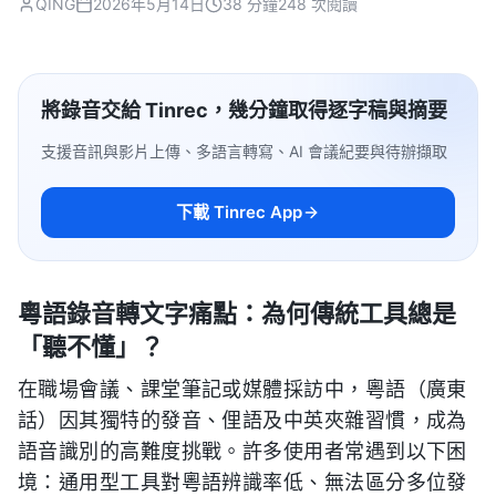
QING
2026年5月14日
38 分鐘
248 次閱讀
將錄音交給 Tinrec，幾分鐘取得逐字稿與摘要
支援音訊與影片上傳、多語言轉寫、AI 會議紀要與待辦擷取
下載 Tinrec App
粵語錄音轉文字痛點：為何傳統工具總是
「聽不懂」？
在職場會議、課堂筆記或媒體採訪中，粵語（廣東
話）因其獨特的發音、俚語及中英夾雜習慣，成為
語音識別的高難度挑戰。許多使用者常遇到以下困
境：通用型工具對粵語辨識率低、無法區分多位發