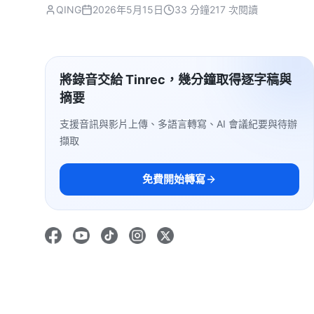
QING
2026年5月15日
33 分鐘
217 次閱讀
將錄音交給 Tinrec，幾分鐘取得逐字稿與
摘要
支援音訊與影片上傳、多語言轉寫、AI 會議紀要與待辦
擷取
免費開始轉寫