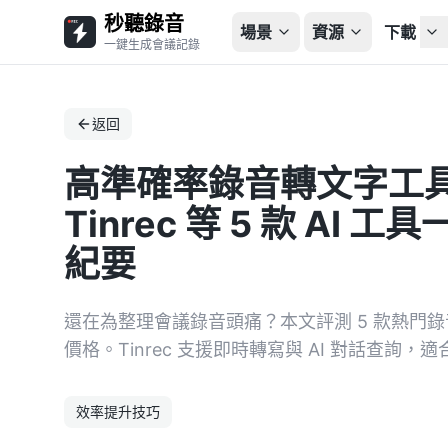
秒聽錄音
場景
資源
下載
一鍵生成會議記錄
返回
高準確率錄音轉文字工具
Tinrec 等 5 款 A
紀要
還在為整理會議錄音頭痛？本文評測 5 款熱門錄
價格。Tinrec 支援即時轉寫與 AI 對話查
效率提升技巧