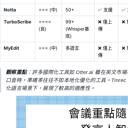
Notta
⭐⭐⭐ (中)
50+
✅ 支援
✅
TurboScribe
⭐⭐⭐⭐
99+
❌ 僅上
❌ 
(良)
(Whisper基
傳
底)
MyEdit
⭐⭐⭐ (中)
多語言
❌ 僅上
❌ 
傳
觀察重點
：許多國際化工具如 Otter.ai 雖在英
口音時，準確率往往不如本地化優化的工具。Tinre
化語言場景下，展現了較高的適應性。