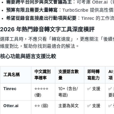
需要跨平台同步與英文會議為主
：可考慮 Otter.
預算有限且需要大量轉寫
：TurboScribe 提供高
希望從錄音直接產出行動項與紀要
：Tinrec 的工
2026 年熱門錄音轉文字工具深度橫評
選擇工具時，不應只看「轉寫速度」，更應關注「後續
維度對比，幫助你找到最適合的解法。
核心功能與語言支援比較
中文識別
支援語言數
即時轉
A
工具名稱
準確率
量
寫能力
項
Tinrec
⭐⭐⭐⭐⭐
10+ (含台/
✅ 支援
✅
(優)
粵語)
要
Otter.ai
⭐⭐ (弱)
主要為英文
✅ 支援
✅