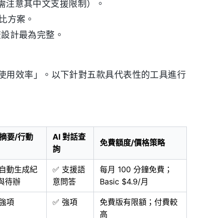
ai（需注意其中文支援限制）。
性價比方案。
作流設計最為完整。
使用效率」。以下針對五款具代表性的工具進行
I 摘要/行動
AI 對話查
免費額度/價格策略
詢
 自動生成紀
✅ 支援語
每月 100 分鐘免費；
與待辦
意問答
Basic $4.9/月
 強項
✅ 強項
免費版有限額；付費較
高