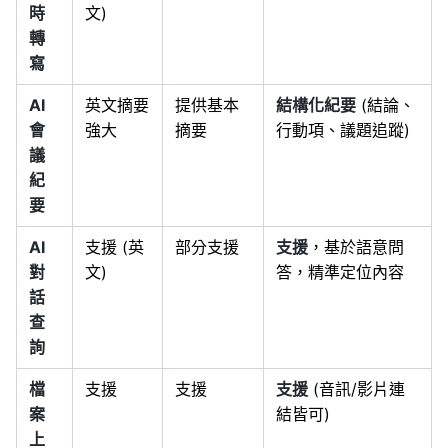
時
文)
轉
寫
AI
英文摘要
提供基本
結構化紀要
(結論、
會
強大
摘要
行動項、議題追蹤)
議
紀
要
AI
支援 (英
部分支援
支援
，基於語意問
對
文)
答，精準定位內容
話
查
詢
檔
支援
支援
支援
(音訊/影片連
案
結皆可)
上