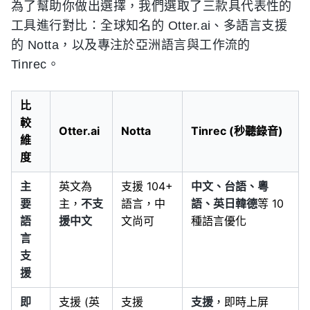
為了幫助你做出選擇，我們選取了三款具代表性的
工具進行對比：全球知名的 Otter.ai、多語言支援
的 Notta，以及專注於亞洲語言與工作流的
Tinrec。
比
較
Otter.ai
Notta
Tinrec (秒聽錄音)
維
度
主
英文為
支援 104+
中文、台語、粵
要
主，
不支
語言，中
語、英日韓德
等 10
語
援中文
文尚可
種語言優化
言
支
援
即
支援 (英
支援
支援
，即時上屏