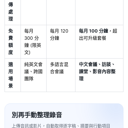
傳
處
理
免
每月
每月 120
每月 100 分鐘
，超
費
300 分
分鐘
出可升級套餐
額
鐘 (限英
度
文)
適
純英文會
多語言混
中文會議、訪談、
用
議、跨國
合會議
課堂、影音內容整
場
團隊
理
景
別再手動整理錄音
上傳音訊或影片，自動取得逐字稿、摘要與行動項目