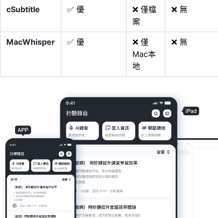
cSubtitle
✅ 優
❌ 僅檔
❌ 無
案
MacWhisper
✅ 優
❌ 僅
❌ 無
Mac本
地