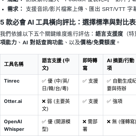
需求：
支援音訊/影片檔案上傳、匯出 SRT/VTT
5 款必會 AI 工具橫向評比：選擇標準與對比表
我們依據以下五个關鍵維度進行評估：
語言支援度
（特
項能力
、
AI 對話查詢功能
、以及
價格/免費額度
。
語言支援 (中
即時轉
AI 摘要/行動
工具名稱
文)
寫
項
Tinrec
✅ 優 (中/英/
✅ 支援
✅ 自動生成
日/韓/台/粵)
要與待辦
Otter.ai
❌ 弱 (主要英
✅ 支援
✅ 強項
文)
OpenAI
✅ 優 (開源模
❌ 需部
❌ 無 (僅轉寫
Whisper
型)
署