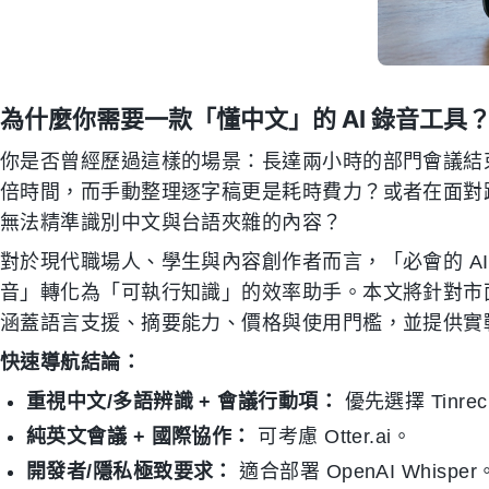
為什麼你需要一款「懂中文」的 AI 錄音工具
你是否曾經歷過這樣的場景：長達兩小時的部門會議結
倍時間，而手動整理逐字稿更是耗時費力？或者在面對跨國團
無法精準識別中文與台語夾雜的內容？
對於現代職場人、學生與內容創作者而言，「必會的 A
音」轉化為「可執行知識」的效率助手。本文將針對市面
涵蓋語言支援、摘要能力、價格與使用門檻，並提供實
快速導航結論：
重視中文/多語辨識 + 會議行動項：
優先選擇 Tinre
純英文會議 + 國際協作：
可考慮 Otter.ai。
開發者/隱私極致要求：
適合部署 OpenAI Whisper