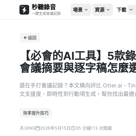
秒聽錄音
場景
資源
下載
一鍵生成會議記錄
返回
【必會的AI工具】5款
會議摘要與逐字稿怎麼
還在手打會議記錄？本文橫向評比 Otter.ai、Tinre
文支援度、即時性到行動項生成，幫你找出最適
效率提升技巧
QING
2026年5月15日
35 分鐘
113 次閱讀