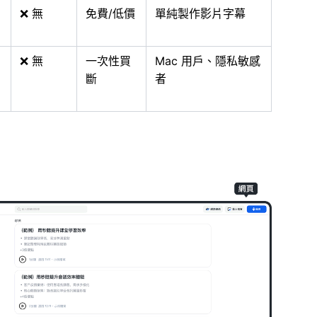
❌ 無
免費/低價
單純製作影片字幕
❌ 無
一次性買
Mac 用戶、隱私敏感
斷
者