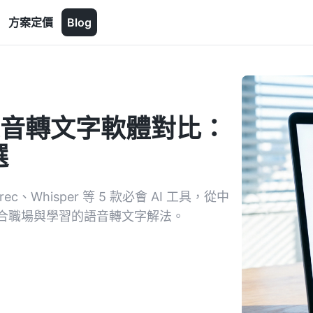
方案定價
Blog
錄音轉文字軟體對比：
選
c、Whisper 等 5 款必會 AI 工具，從中
合職場與學習的語音轉文字解法。