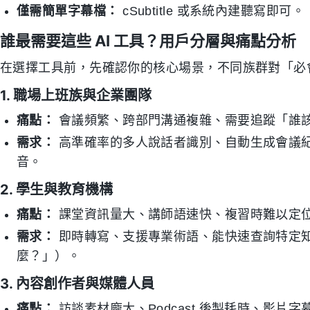
僅需簡單字幕檔：
cSubtitle 或系統內建聽寫即可。
誰最需要這些 AI 工具？用戶分層與痛點分析
在選擇工具前，先確認你的核心場景，不同族群對「必會
1. 職場上班族與企業團隊
痛點：
會議頻繁、跨部門溝通複雜、需要追蹤「誰該做什麼
需求：
高準確率的多人說話者識別、自動生成會議紀要、支
音。
2. 學生與教育機構
痛點：
課堂資訊量大、講師語速快、複習時難以定
需求：
即時轉寫、支援專業術語、能快速查詢特定
麼？」）。
3. 內容創作者與媒體人員
痛點：
訪談素材龐大、Podcast 後製耗時、影片