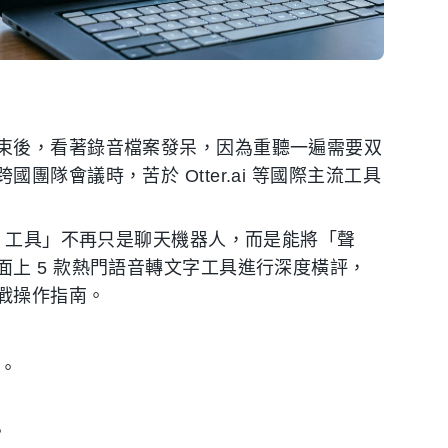
？
束後，看著錄音檔案發呆，因為重聽一遍需要双
隊會議時，苦於 Otter.ai 等國際主流工具
I 工具」不再只是聊天機器人，而是能將「聲
上 5 款熱門語音轉文字工具進行深度橫評，
戰操作指南。
c。
。