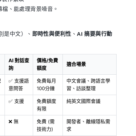
 字幕檔、能處理背景噪音。
別是中文）、
即時性與便利性
、
AI 摘要與行動
AI 對話查
價格/免費
適合場景
詢
額度
紀
✅ 支援語
免費每月
中文會議、跨語言學
意問答
100分鐘
習、訪談整理
✅ 支援
免費額度
純英文國際會議
有限
)
❌ 無
免費 (需
開發者、離線隱私需
技術力)
求