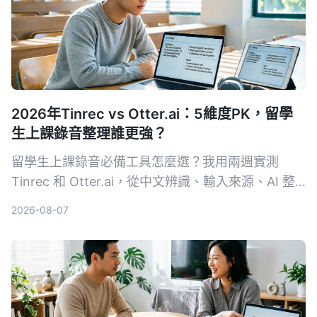
2026年Tinrec vs Otter.ai：5維度PK，留學
生上課錄音整理誰更強？
留學生上課錄音必備工具怎麼選？我用兩週實測
Tinrec 和 Otter.ai，從中文辨識、輸入來源、AI 整
理、價格彈性到跨平台體驗深度比較，直接告訴你哪
2026-08-07
款更適合課後複習與筆記整理。