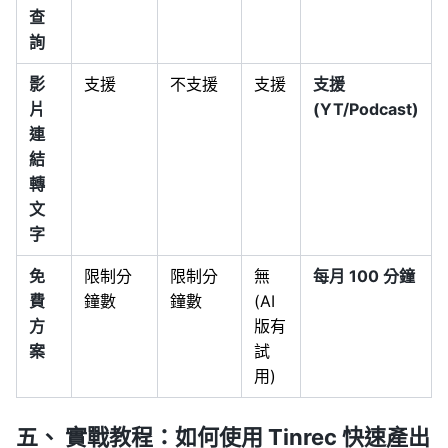
查
詢
影
支援
不支援
支援
支援
片
(YT/Podcast)
連
結
轉
文
字
免
限制分
限制分
無
每月 100 分鐘
費
鐘數
鐘數
(AI
方
版有
案
試
用)
五、 實戰教程：如何使用 Tinrec 快速產出