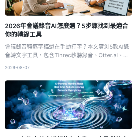
2026年會議錄音AI怎麼選？5步驟找到最適合
你的轉錄工具
會議錄音轉逐字稿還在手動打字？本文實測5款AI錄
音轉文字工具，包含Tinrec秒聽錄音、Otter.ai、
Notta、SeaMeet、Notion AI與Google免費方案，
2026-08-07
從功能、價格到適用場景一次整理，幫你選出最適合
的會議記錄幫手。