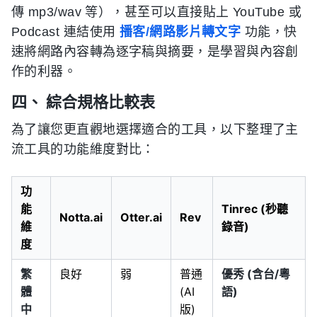
傳 mp3/wav 等），甚至可以直接貼上 YouTube 或
Podcast 連結使用
播客/網路影片轉文字
功能，快
速將網路內容轉為逐字稿與摘要，是學習與內容創
作的利器。
四、 綜合規格比較表
為了讓您更直觀地選擇適合的工具，以下整理了主
流工具的功能維度對比：
功
能
Tinrec (秒聽
Notta.ai
Otter.ai
Rev
維
錄音)
度
繁
良好
弱
普通
優秀 (含台/粵
體
(AI
語)
中
版)