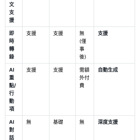
文
支
援
即
支援
支援
無
支援
時
(僅
轉
事
錄
後)
AI
支援
支援
需額
自動生成
重
外付
點/
費
行
動
項
AI
無
基礎
無
深度支援
對
話