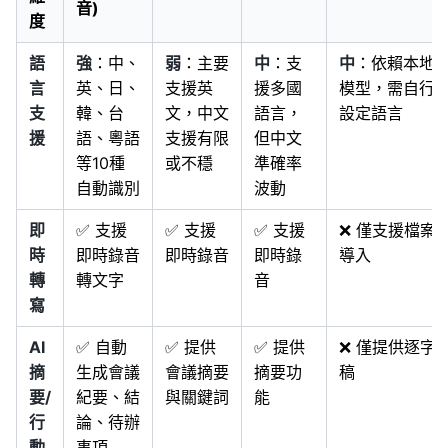
音)
度
語
強
：中、
弱
：主要
中
：支
中
：依賴本地
言
英、日、
支援英
援多國
模型，需自行
支
韓、台
文，中文
語言，
設定語言
援
語、粵語
支援有限
但中文
等10種
或不穩
準確率
自動識別
波動
即
✅ 支援
✅ 支援
✅ 支援
❌ 僅支援檔案
時
即時錄音
即時錄音
即時錄
導入
轉
轉文字
音
寫
AI
✅ 自動
✅ 提供
✅ 提供
❌ 僅提供逐字
摘
生成會議
會議摘要
摘要功
稿
要/
紀要、結
與關鍵詞
能
行
論、待辦
動
事項