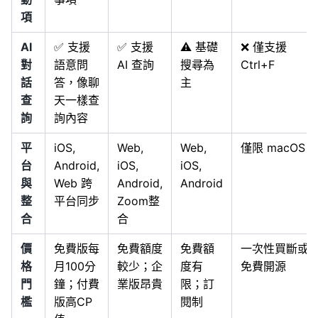
項
AI
✅ 支援
✅ 支援
⚠️ 基礎
❌ 僅支援
對
語意問
AI 查詢
搜尋為
Ctrl+F
話
答，像聊
主
查
天一樣查
詢
詢內容
平
iOS,
Web,
Web,
僅限 macOS
台
Android,
iOS,
iOS,
與
Web 跨
Android,
Android
整
平台同步
Zoom整
合
合
價
免費版每
免費額度
免費額
一次性買斷或
格
月100分
較少；企
度有
免費開源
門
鐘；付費
業版昂貴
限；訂
檻
版高CP
閱制