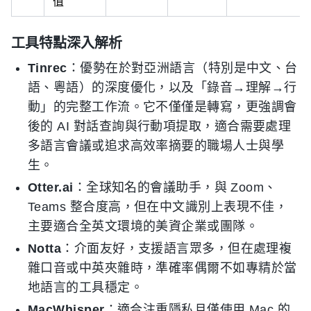
值
工具特點深入解析
Tinrec
：優勢在於對亞洲語言（特別是中文、台
語、粵語）的深度優化，以及「錄音→理解→行
動」的完整工作流。它不僅僅是轉寫，更強調會
後的 AI 對話查詢與行動項提取，適合需要處理
多語言會議或追求高效率摘要的職場人士與學
生。
Otter.ai
：全球知名的會議助手，與 Zoom、
Teams 整合度高，但在中文識別上表現不佳，
主要適合全英文環境的美資企業或團隊。
Notta
：介面友好，支援語言眾多，但在處理複
雜口音或中英夾雜時，準確率偶爾不如專精於當
地語言的工具穩定。
MacWhisper
：適合注重隱私且僅使用 Mac 的