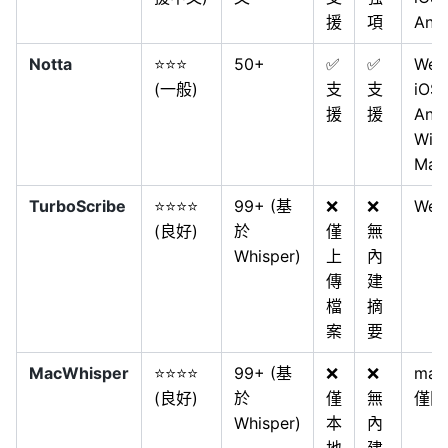
援
項
And
Notta
⭐⭐⭐
50+
✅
✅
Web
(一般)
支
支
iOS,
援
援
Andr
Win,
Mac
TurboScribe
⭐⭐⭐⭐
99+ (基
❌
❌
Web
(良好)
於
僅
無
Whisper)
上
內
傳
建
檔
摘
案
要
MacWhisper
⭐⭐⭐⭐
99+ (基
❌
❌
mac
(良好)
於
僅
無
僅限
Whisper)
本
內