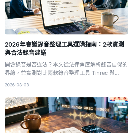
2026年會議錄音整理工具選購指南：2款實測
與合法錄音建議
開會錄音是否違法？本文從法律角度解析錄音自保的
界線，並實測對比兩款錄音整理工具 Tinrec 與
PLAUD Note，從錄音方式、多來源輸入、AI 整理
2026-08-08
到價格，幫你選出最適合的方案。