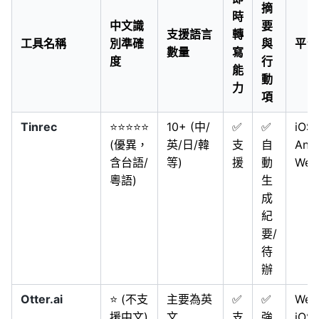
摘
時
中文識
要
支援語言
轉
工具名稱
別準確
與
平台
數量
寫
度
行
能
動
力
項
Tinrec
⭐⭐⭐⭐⭐
10+ (中/
✅
✅
iOS,
(優異，
英/日/韓
支
自
Andr
含台語/
等)
援
動
Web
粵語)
生
成
紀
要/
待
辦
Otter.ai
⭐ (不支
主要為英
✅
✅
Web
援中文)
文
支
強
iOS,