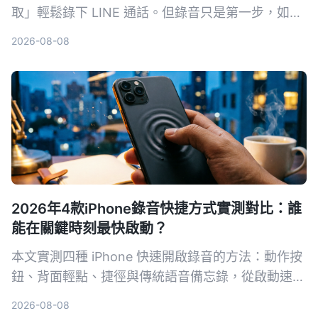
取」輕鬆錄下 LINE 通話。但錄音只是第一步，如何
快速把對話轉成文字、摘要和待辦才是關鍵。本文實
2026-08-08
測三款通話錄音整理工具，從免費額度、中文準確率
到 AI 整理能力全面比較，幫你找到最適合的方案。
2026年4款iPhone錄音快捷方式實測對比：誰
能在關鍵時刻最快啟動？
本文實測四種 iPhone 快速開啟錄音的方法：動作按
鈕、背面輕點、捷徑與傳統語音備忘錄，從啟動速
度、操作方便性與裝置相容性進行對比，幫助你找出
2026-08-08
最適合的一鍵錄音方案。