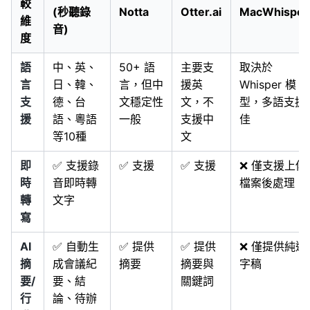
較
(秒聽錄
Notta
Otter.ai
MacWhisper
維
音)
度
語
中、英、
50+ 語
主要支
取決於
言
日、韓、
言，但中
援英
Whisper 模
支
德、台
文穩定性
文，不
型，多語支援
援
語、粵語
一般
支援中
佳
等10種
文
即
✅ 支援錄
✅ 支援
✅ 支援
❌ 僅支援上傳
時
音即時轉
檔案後處理
轉
文字
寫
AI
✅ 自動生
✅ 提供
✅ 提供
❌ 僅提供純逐
摘
成會議紀
摘要
摘要與
字稿
要/
要、結
關鍵詞
行
論、待辦