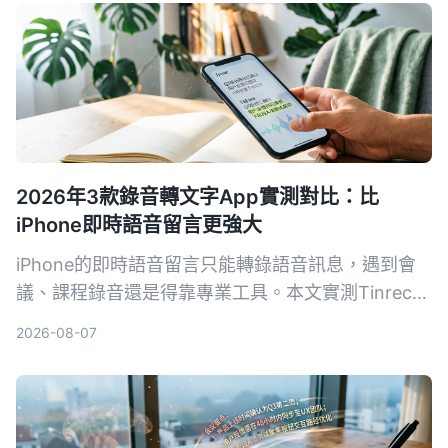
2026年3款錄音轉文字App實測對比：比
iPhone即時語音留言更強大
iPhone的即時語音留言只能轉錄語音訊息，遇到會
議、課程錄音還是得靠專業工具。本文實測Tinrec、
Notta、Otter.ai三款錄音轉文字App，從準確率、AI
2026-08-07
摘要、問答功能到價格，幫你找到最適合的錄音整理
方案。