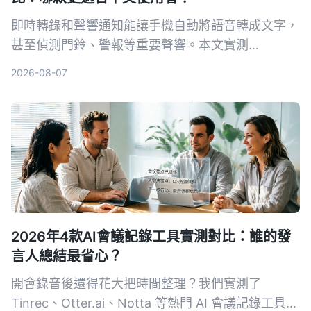
即時轉錄和聲響通知能讓手機自動將語音轉成文字，
甚至偵測門鈴、警報等重要聲響。本文實測
Tinrec、Google 即時轉錄和 Otter.ai 三款工具，從
2026-08-07
中文準確率、AI 整理能力到聲響通知功能完整比
較，幫你找到最適合的選擇。
2026年4款AI會議記錄工具實測對比：誰的發
言人總結最省心？
開會錄音後還得花大把時間整理？我們實測了
Tinrec、Otter.ai、Notta 等熱門 AI 會議記錄工具，