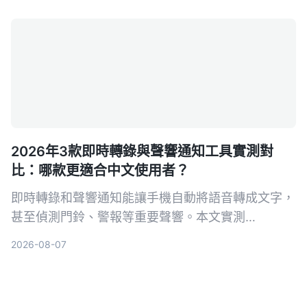
決方案。
2026年3款即時轉錄與聲響通知工具實測對
比：哪款更適合中文使用者？
即時轉錄和聲響通知能讓手機自動將語音轉成文字，
甚至偵測門鈴、警報等重要聲響。本文實測
Tinrec、Google 即時轉錄和 Otter.ai 三款工具，從
2026-08-07
中文準確率、AI 整理能力到聲響通知功能完整比
較，幫你找到最適合的選擇。