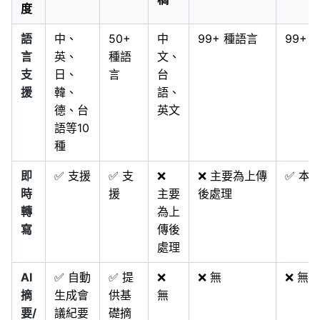
度
語
中、
50+
中
99+ 種語言
99+ 
言
英、
種語
文、
支
日、
言
台
援
韓、
語、
德、台
英文
語等10
種
即
✅ 支援
✅ 支
❌
❌ 主要為上傳
✅ 本
時
援
主要
後處理
轉
為上
寫
傳後
處理
AI
✅ 自動
✅ 提
❌
❌ 無
❌ 無
摘
生成會
供基
無
要/
議紀要
礎摘