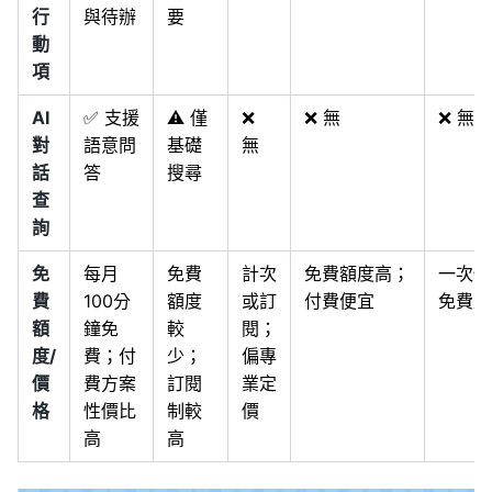
行
與待辦
要
動
項
AI
✅ 支援
⚠️ 僅
❌
❌ 無
❌ 無
對
語意問
基礎
無
話
答
搜尋
查
詢
免
每月
免費
計次
免費額度高；
一次性
費
100分
額度
或訂
付費便宜
免費版
額
鐘免
較
閱；
度/
費；付
少；
偏專
價
費方案
訂閱
業定
格
性價比
制較
價
高
高