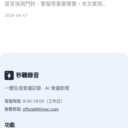
甚至偵測門鈴、警報等重要聲響。本文實測
Tinrec、Google 即時轉錄和 Otter.ai 三款工具，從
2026-08-07
中文準確率、AI 整理能力到聲響通知功能完整比
較，幫你找到最適合的選擇。
秒聽錄音
一鍵生成會議記錄 · AI 會議助理
客服時間
:
9:00-18:00（工作日）
聯繫郵箱
:
official@tinrec.com
功能