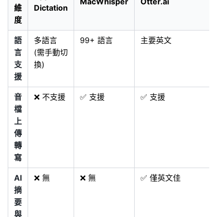
MacWhisper
Otter.ai
維
Dictation
度
語
多語言
99+ 語言
主要英文
言
(需手動切
支
換)
援
音
❌ 不支援
✅ 支援
✅ 支援
檔
上
傳
轉
寫
AI
❌ 無
❌ 無
✅ 僅英文佳
摘
要
與