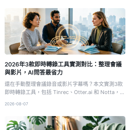
2026年3款即時轉錄工具實測對比：整理會議
與影片，AI問答最省力
還在手動整理會議錄音或影片字幕嗎？本文實測3款
即時轉錄工具，包括 Tinrec、Otter.ai 和 Notta，從
準確度、AI 功能到價格完整比較，幫你找到最適合
2026-08-07
的語音轉文字解決方案。