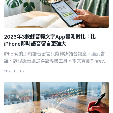
2026年3款錄音轉文字App實測對比：比
iPhone即時語音留言更強大
iPhone的即時語音留言只能轉錄語音訊息，遇到會
議、課程錄音還是得靠專業工具。本文實測Tinrec、
Notta、Otter.ai三款錄音轉文字App，從準確率、AI
2026-08-07
摘要、問答功能到價格，幫你找到最適合的錄音整理
方案。