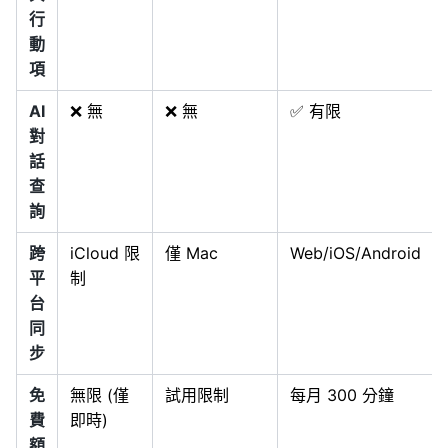
行
動
項
AI
❌ 無
❌ 無
✅ 有限
對
話
查
詢
跨
iCloud 限
僅 Mac
Web/iOS/Android
平
制
台
同
步
免
無限 (僅
試用限制
每月 300 分鐘
費
即時)
額