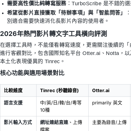
需要高性價比純轉寫服務
：TurboScribe 是不錯的
希望從影片直接獲取「待辦事項」與「智能問答」
：
別適合需要快速消化長影片內容的使用者。
2026年熱門影片轉文字工具橫向評測
在選擇工具時，不能僅看轉寫速度，更需關注後續的「
進行客觀對比，包含國際知名平台 Otter.ai、Notta，以及
本土化表現優異的 Tinrec。
核心功能與適用場景對比
比較維度
Tinrec (秒聽錄音)
Otter.ai
語言支援
中/英/日/韓/台/粵等
primarily 英文
10種
影片輸入方式
網址連結直連
、上傳
主要為錄音/上傳
檔案