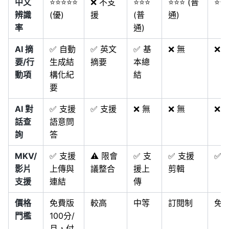
中文
⭐⭐⭐⭐⭐
❌ 不支
⭐⭐⭐
⭐⭐⭐ (普
⭐⭐⭐
辨識
(優)
援
(普
通)
率
通)
AI 摘
✅ 自動
✅ 英文
✅ 基
❌ 無
❌ 
要/行
生成結
摘要
本總
動項
構化紀
結
要
AI 對
✅ 支援
✅ 支援
❌ 無
❌ 無
❌ 
話查
語意問
詢
答
MKV/
✅ 支援
⚠️ 限會
✅ 支
✅ 支援
✅ 
影片
上傳與
議整合
援上
剪輯
支援
連結
傳
價格
免費版
較高
中等
訂閱制
免
門檻
100分/
月，付