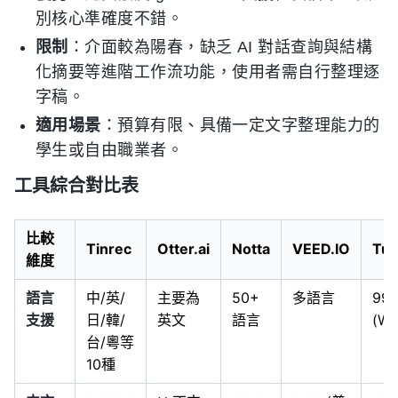
別核心準確度不錯。
限制
：介面較為陽春，缺乏 AI 對話查詢與結構
化摘要等進階工作流功能，使用者需自行整理逐
字稿。
適用場景
：預算有限、具備一定文字整理能力的
學生或自由職業者。
工具綜合對比表
比較
Tinrec
Otter.ai
Notta
VEED.IO
Tur
維度
語言
中/英/
主要為
50+
多語言
99
支援
日/韓/
英文
語言
(Wh
台/粵等
10種