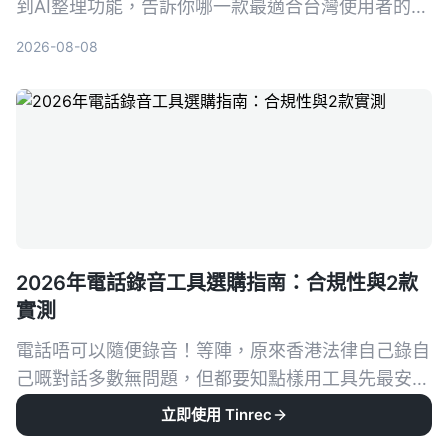
到AI整理功能，告訴你哪一款最適合台灣使用者的會
議、學習與訪談需求。
2026-08-08
2026年電話錄音工具選購指南：合規性與2款
實測
電話唔可以隨便錄音！等陣，原來香港法律自己錄自
己嘅對話多數無問題，但都要知點樣用工具先最安
全。今次實測 Tinrec 同 Plaud Note，從法律、粵語
立即使用 Tinrec
2026-08-08
轉寫、整理功能同價位PK，幫你揀最啱嘅錄音方